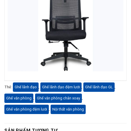
Thẻ:
Ghế lãnh đạo
,
Ghế lãnh đạo đệm lưới
,
Ghế lãnh đạo GL
,
Ghế văn phòng
,
Ghế văn phòng chân xoay
,
Ghế văn phòng đệm lưới
,
Nội thất văn phòng
SẢN PHẨM TƯƠNG TỰ