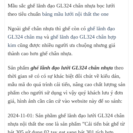
Mầu sắc ghế lãnh đạo GL324 chân nhựa bọc lưới
theo tiêu chuẩn
bảng mầu lưới nội thất the one
Ngoài ghế chân nhựa thì ghế còn có
ghế lãnh đạo
GL324 chân mạ
và
ghế lãnh đạo GL324 chân hợp
kim
cũng được nhiều người ưa chuộng nhưng giá
thành cao hơn ghế chân nhựa.
Sản phẩm
ghế lãnh đạo lưới GL324 chân nhựa
theo
thời gian sẽ có có sự khác biệt đôi chút về kiểu dán,
mẫu mã do quá trình cải tiến, nâng cao chất lượng sản
phẩm cho người sử dụng vì vậy quý khách lưu ý đơn
giá, hình ảnh cần căn cứ vào website này để so sánh:
2024-11-01: Sản phầm ghế lãnh đạo lưới GL324 chân
nhựa nội thất the one là sản phẩm ”Cải tiến bát ghế từ
bát 305 sử dụng 02 tay gạt sang bát 301 tích hợp