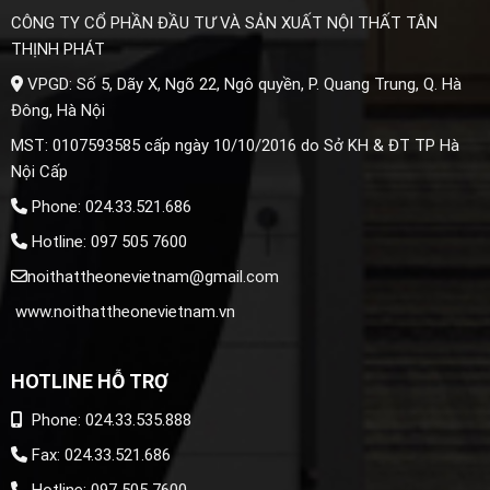
CÔNG TY CỔ PHẦN ĐẦU TƯ VÀ SẢN XUẤT NỘI THẤT TÂN
THỊNH PHÁT
VPGD: Số 5, Dãy X, Ngõ 22, Ngô quyền, P. Quang Trung, Q. Hà
Đông, Hà Nội
MST: 0107593585 cấp ngày 10/10/2016 do Sở KH & ĐT TP Hà
Nội Cấp
Phone: 024.33.521.686
Hotline: 097 505 7600
noithattheonevietnam@gmail.com
www.noithattheonevietnam.vn
HOTLINE HỖ TRỢ
Phone: 024.33.535.888
Fax: 024.33.521.686
Hotline: 097 505 7600