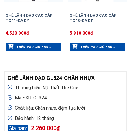
GHẾ LÃNH ĐẠO CAO CẤP
GHẾ LÃNH ĐẠO CAO CẤP
TQ11-DA DP
TQ16-DA DP
4.520.000
₫
5.910.000
₫
THÊM VÀO GIỎ HÀNG
THÊM VÀO GIỎ HÀNG
GHẾ LÃNH ĐẠO GL324-CHÂN NHỰA
Thương hiệu: Nội thất The One
Mã SKU: GL324
Chất liệu: Chân nhựa, đệm tựa lưới
Bảo hành: 12 tháng
2.260.000
₫