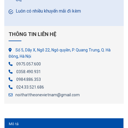
Luôn có nhiều khuyến mãi đi kèm
THÔNG TIN LIÊN HỆ
Số 5, Dãy X, Ngõ 22, Ngô quyền, P. Quang Trung, Q. Hà
Đông, Hà Nội
0975.057.600
0358.490.931
0984.886.353
024.33.521.686
noithattheonevietnam@gmail.com
Mô tả