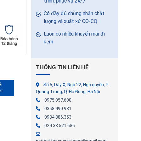
trình, phục vụ 24/7
Có đầy đủ chứng nhận chất
lượng và xuất xứ CO-CQ
Luôn có nhiều khuyến mãi đi
kèm
THÔNG TIN LIÊN HỆ
G
Số 5, Dãy X, Ngõ 22, Ngô quyền, P.
lượng
Quang Trung, Q. Hà Đông, Hà Nội
0975.057.600
0358.490.931
0984.886.353
024.33.521.686