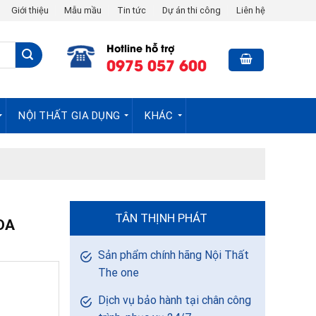
Giới thiệu
Mẫu mầu
Tin tức
Dự án thi công
Liên hệ
Hotline hỗ trợ
0975 057 600
NỘI THẤT GIA DỤNG
KHÁC
TÂN THỊNH PHÁT
DA
Sản phẩm chính hãng Nội Thất
The one
Dịch vụ bảo hành tại chân công