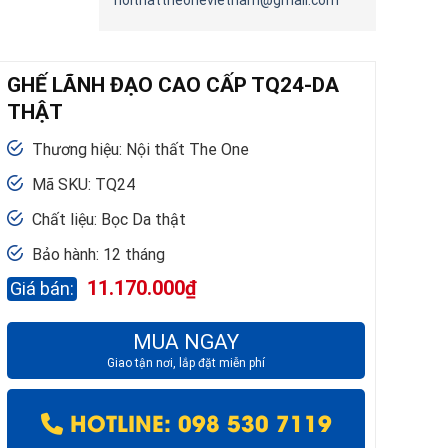
noithattheonevietnam@gmail.com
GHẾ LÃNH ĐẠO CAO CẤP TQ24-DA
THẬT
Thương hiệu: Nội thất The One
Mã SKU: TQ24
Chất liệu: Bọc Da thật
Bảo hành: 12 tháng
11.170.000
₫
MUA NGAY
Giao tận nơi, lắp đặt miễn phí
HOTLINE: 098 530 7119