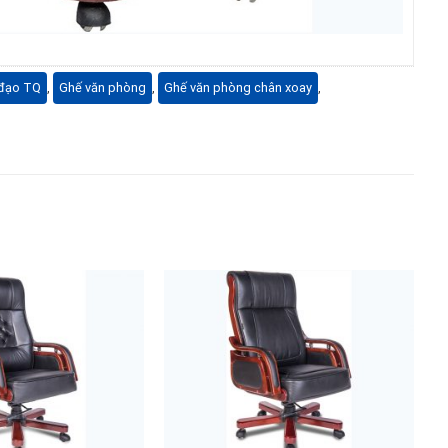
 đạo TQ
,
Ghế văn phòng
,
Ghế văn phòng chân xoay
,