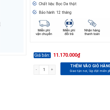
Chất liệu: Bọc Da thật
Bảo hành: 12 tháng
11.170.000
₫
THÊM VÀO GIỎ HÀN
GHẾ LÃNH ĐẠO CAO CẤP TQ24-DA THẬT số 