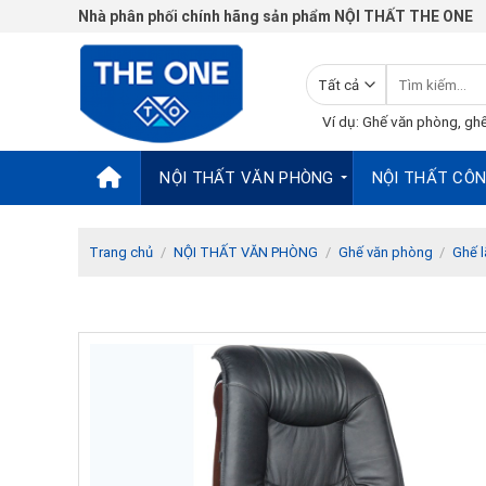
Chuyển
Nhà phân phối chính hãng sản phẩm NỘI THẤT THE ONE
đến
nội
Tìm
dung
kiếm:
Ví dụ: Ghế văn phòng, ghế
NỘI THẤT VĂN PHÒNG
NỘI THẤT CÔN
Trang chủ
/
NỘI THẤT VĂN PHÒNG
/
Ghế văn phòng
/
Ghế 