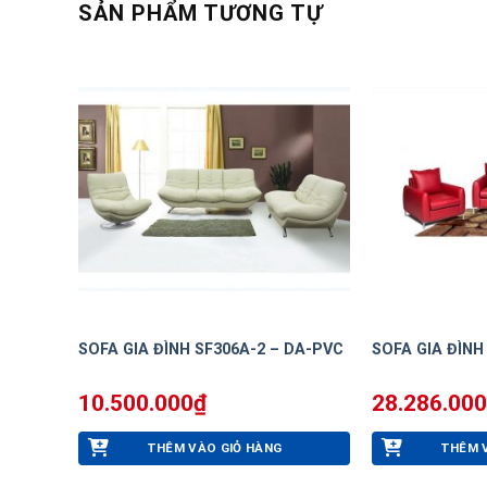
SẢN PHẨM TƯƠNG TỰ
SOFA GIA ĐÌNH SF306A-2 – DA-PVC
SOFA GIA ĐÌNH
10.500.000
₫
28.286.000
THÊM VÀO GIỎ HÀNG
THÊM 