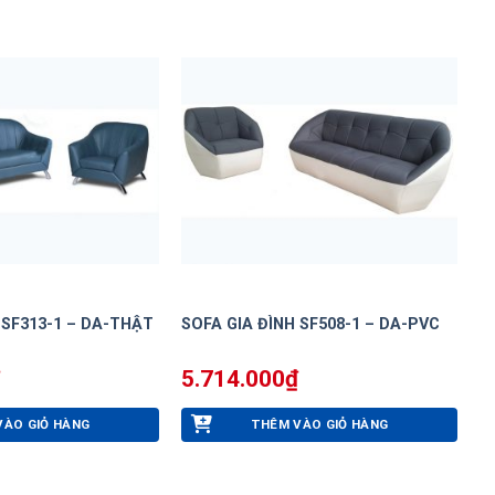
 SF313-1 – DA-THẬT
SOFA GIA ĐÌNH SF508-1 – DA-PVC
5.714.000
₫
VÀO GIỎ HÀNG
THÊM VÀO GIỎ HÀNG