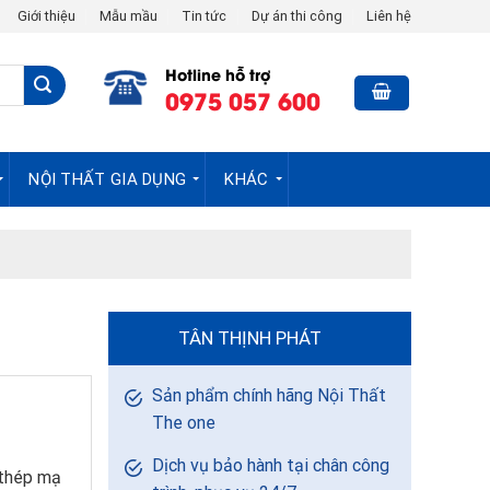
Giới thiệu
Mẫu mầu
Tin tức
Dự án thi công
Liên hệ
Hotline hỗ trợ
0975 057 600
NỘI THẤT GIA DỤNG
KHÁC
TÂN THỊNH PHÁT
Sản phẩm chính hãng Nội Thất
The one
Dịch vụ bảo hành tại chân công
 thép mạ