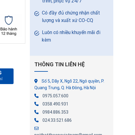
trình, phục vụ 24/7
Có đầy đủ chứng nhận chất
lượng và xuất xứ CO-CQ
Luôn có nhiều khuyến mãi đi
kèm
THÔNG TIN LIÊN HỆ
G
Số 5, Dãy X, Ngõ 22, Ngô quyền, P.
Quang Trung, Q. Hà Đông, Hà Nội
0975.057.600
0358.490.931
0984.886.353
024.33.521.686