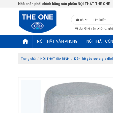
Chuyển
Nhà phân phối chính hãng sản phẩm NỘI THẤT THE ONE
đến
nội
Tìm
dung
kiếm:
Ví dụ: Ghế văn phòng, ghế
NỘI THẤT VĂN PHÒNG
NỘI THẤT CÔN
Trang chủ
/
NỘI THẤT GIA ĐÌNH
/
Đôn, kệ góc sofa gia đìn