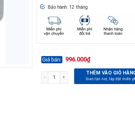
Bảo hành: 12 tháng
996.000
₫
THÊM VÀO GIỎ HÀN
GHẾ ĐÔN SOFA SFD03 - DA DP số lượng