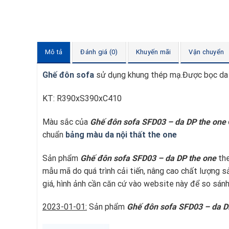
Mô tả
Đánh giá (0)
Khuyến mãi
Vận chuyển
Ghế đôn sofa
sử dụng khung thép mạ.Được bọc da 
KT: R390xS390xC410
Màu sắc của
Ghế đôn sofa SFD03 – da DP
t
he one
chuẩn
bảng màu da nội thất the one
Sản phẩm
Ghế đôn sofa SFD03 – da DP
t
he one
the
mẫu mã do quá trình cải tiến, nâng cao chất lượng 
giá, hình ảnh cần căn cứ vào website này để so sánh
2023-01-01:
Sản phẩm
Ghế đôn sofa SFD03 – da 