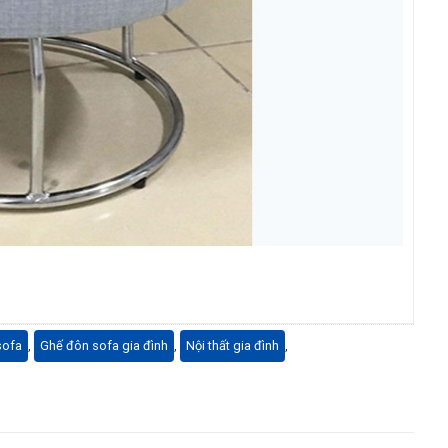
sofa
,
Ghế đôn sofa gia đình
,
Nội thất gia đình
,