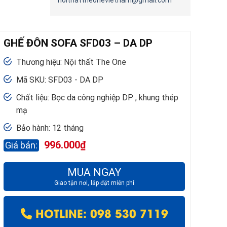
noithattheonevietnam@gmail.com
GHẾ ĐÔN SOFA SFD03 – DA DP
Thương hiệu: Nội thất The One
Mã SKU: SFD03 - DA DP
Chất liệu: Bọc da công nghiệp DP , khung thép
mạ
Bảo hành: 12 tháng
996.000
₫
MUA NGAY
Giao tận nơi, lắp đặt miễn phí
HOTLINE: 098 530 7119