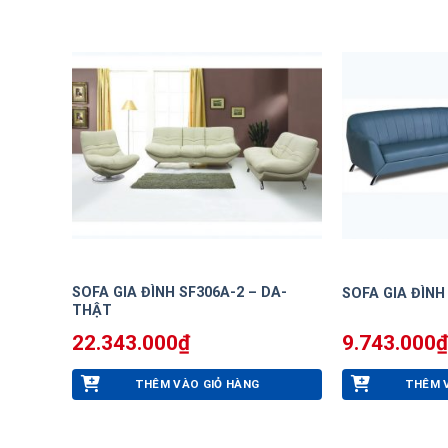
SOFA GIA ĐÌNH SF306A-2 – DA-
SOFA GIA ĐÌNH
THẬT
22.343.000
₫
9.743.000
₫
THÊM VÀO GIỎ HÀNG
THÊM 