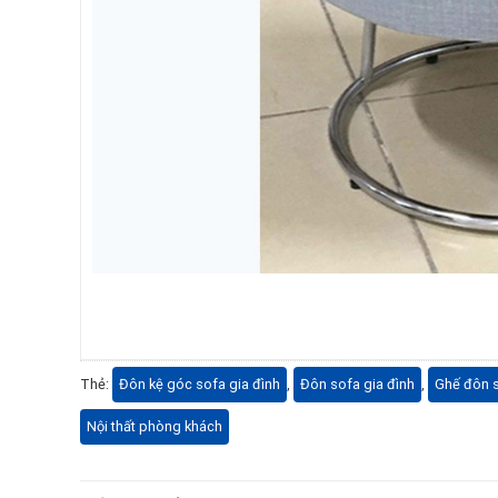
Thẻ:
Đôn kệ góc sofa gia đình
,
Đôn sofa gia đình
,
Ghế đôn 
Nội thất phòng khách