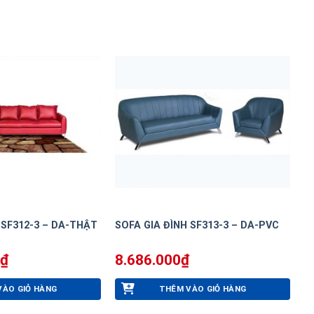
 SF312-3 – DA-THẬT
SOFA GIA ĐÌNH SF313-3 – DA-PVC
₫
8.686.000
₫
VÀO GIỎ HÀNG
THÊM VÀO GIỎ HÀNG