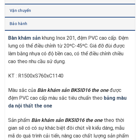
Vận chuyển
Bảo hành
Bàn khám sản
khung Inox 201, đệm PVC cao cấp. Đệm
lưng có thể điều chỉnh từ 20ºC-45ºC. Giá đỡ đùi được
làm bằng nhựa có độ bền cao, có thể điều chỉnh chiều
cao theo nhu cầu sử dụng.
KT : R1500xS760xC1140
Màu sắc của
Bàn khám sản BKSID16
t
he one
được
đệm PVC cao cấp màu sắc tiêu chuẩn theo
bảng màu
da nội thất the one
Sản phẩm
Bàn khám sản BKSID16
t
he one
theo thời
gian sẽ có có sự khác biệt đôi chút về kiểu dáng, mẫu
mã do quá trình cải tiến, nâng cao chất lượng sản phẩm