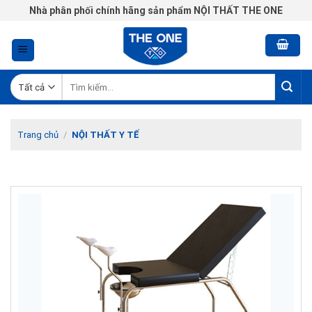
Chuyển
Nhà phân phối chính hãng sản phẩm NỘI THẤT THE ONE
đến
nội
dung
Tìm
kiếm:
Trang chủ
/
NỘI THẤT Y TẾ