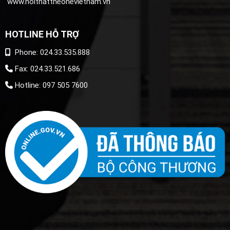
www.noithattheonevietnam.vn
HOTLINE HỖ TRỢ
Phone: 024.33.535.888
Fax: 024.33.521.686
Hotline: 097 505 7600