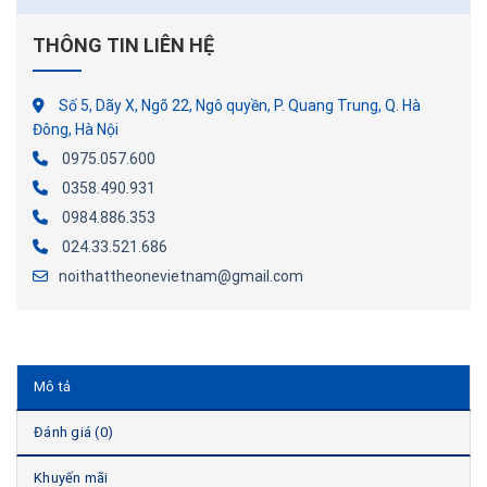
THÔNG TIN LIÊN HỆ
Số 5, Dãy X, Ngõ 22, Ngô quyền, P. Quang Trung, Q. Hà
Đông, Hà Nội
0975.057.600
0358.490.931
0984.886.353
024.33.521.686
noithattheonevietnam@gmail.com
Mô tả
Đánh giá (0)
Khuyến mãi