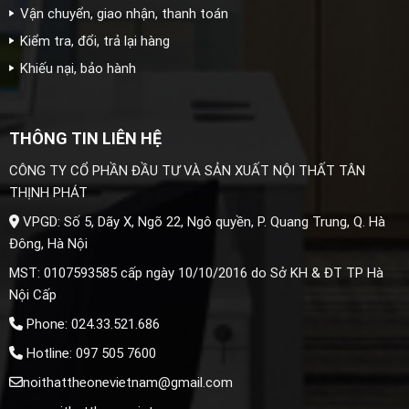
Vận chuyển, giao nhận, thanh toán
Kiểm tra, đổi, trả lại hàng
Khiếu nại, bảo hành
THÔNG TIN LIÊN HỆ
CÔNG TY CỔ PHẦN ĐẦU TƯ VÀ SẢN XUẤT NỘI THẤT TÂN
THỊNH PHÁT
VPGD: Số 5, Dãy X, Ngõ 22, Ngô quyền, P. Quang Trung, Q. Hà
Đông, Hà Nội
MST: 0107593585 cấp ngày 10/10/2016 do Sở KH & ĐT TP Hà
Nội Cấp
Phone: 024.33.521.686
Hotline: 097 505 7600
noithattheonevietnam@gmail.com