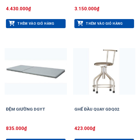
4.430.000
₫
3.150.000
₫
THÊM VÀO GIỎ HÀNG
THÊM VÀO GIỎ HÀNG
ĐỆM GIƯỜNG DGYT
GHẾ ĐẦU QUAY GDQ02
835.000
₫
423.000
₫