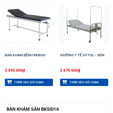
BÀN KHÁM BỆNH BKB03I
GIƯỜNG Y TẾ GYT02 – SƠN
2.590.000
₫
2.670.000
₫
THÊM VÀO GIỎ HÀNG
THÊM VÀO GIỎ HÀNG
BÀN KHÁM SẢN BKSID16