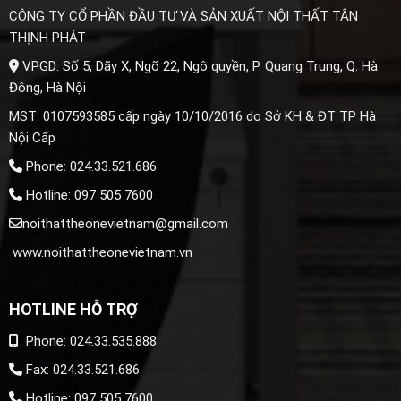
CÔNG TY CỔ PHẦN ĐẦU TƯ VÀ SẢN XUẤT NỘI THẤT TÂN
THỊNH PHÁT
VPGD: Số 5, Dãy X, Ngõ 22, Ngô quyền, P. Quang Trung, Q. Hà
Đông, Hà Nội
MST: 0107593585 cấp ngày 10/10/2016 do Sở KH & ĐT TP Hà
Nội Cấp
Phone: 024.33.521.686
Hotline: 097 505 7600
noithattheonevietnam@gmail.com
www.noithattheonevietnam.vn
HOTLINE HỖ TRỢ
Phone: 024.33.535.888
Fax: 024.33.521.686
Hotline: 097 505 7600