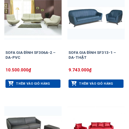
SOFA GIA ĐÌNH SF306A-2 –
SOFA GIA ĐÌNH SF313-1 –
DA-PVC
DA-THẬT
10.500.000
₫
9.743.000
₫
THÊM VÀO GIỎ HÀNG
THÊM VÀO GIỎ HÀNG