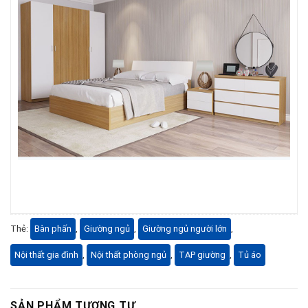
Thẻ:
Bàn phấn
,
Giường ngủ
,
Giường ngủ người lớn
,
Nội thất gia đình
,
Nội thất phòng ngủ
,
TAP giường
,
Tủ áo
SẢN PHẨM TƯƠNG TỰ