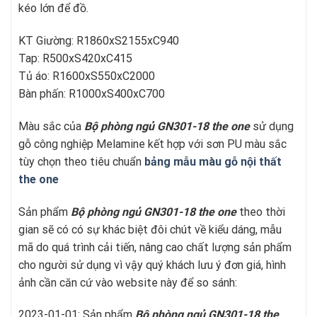
kéo lớn để đồ.
KT Giường: R1860xS2155xC940
Tap: R500xS420xC415
Tủ áo: R1600xS550xC2000
Bàn phấn: R1000xS400xC700
Màu sắc của
Bộ phòng ngủ GN301-18
t
he one
sử dụng
gỗ công nghiệp Melamine kết hợp với sơn PU màu sắc
tùy chọn theo tiêu chuẩn
bảng mẫu màu gỗ nội thất
the one
Sản phẩm
Bộ phòng ngủ GN301-18
t
he one
theo thời
gian sẽ có có sự khác biệt đôi chút về kiểu dáng, mẫu
mã do quá trình cải tiến, nâng cao chất lượng sản phẩm
cho người sử dụng vì vậy quý khách lưu ý đơn giá, hình
ảnh cần căn cứ vào website này để so sánh:
2023-01-01:
Sản phẩm
Bộ phòng ngủ GN301-18
t
he