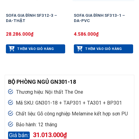
SOFA GIA ĐÌNH SF312-3 –
SOFA GIA ĐÌNH SF313-1 –
DA-THẬT
DA-PVC
28.286.000
₫
4.586.000
₫
THÊM VÀO GIỎ HÀNG
THÊM VÀO GIỎ HÀNG
BỘ PHÒNG NGỦ GN301-18
Thương hiệu: Nội thất The One
Mã SKU: GN301-18 + TAP301 + TA301 + BP301
Chất liệu: Gỗ công nghiệp Melamine kết hợp sơn PU
Bảo hành: 12 tháng
31.013.000
₫