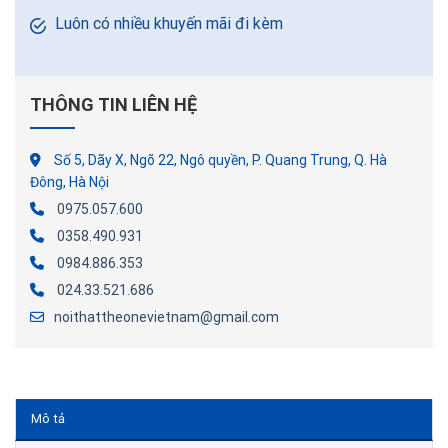
Luôn có nhiều khuyến mãi đi kèm
THÔNG TIN LIÊN HỆ
Số 5, Dãy X, Ngõ 22, Ngô quyền, P. Quang Trung, Q. Hà
Đông, Hà Nội
0975.057.600
0358.490.931
0984.886.353
024.33.521.686
noithattheonevietnam@gmail.com
Mô tả