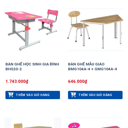
BÀN GHẾ HỌC SINH GIA ĐÌNH
BÀN GHẾ MẪU GIÁO
BHS20-2
BMG104A-4 + GMG104A-4
1.743.000
₫
646.000
₫
THÊM VÀO GIỎ HÀNG
THÊM VÀO GIỎ HÀNG