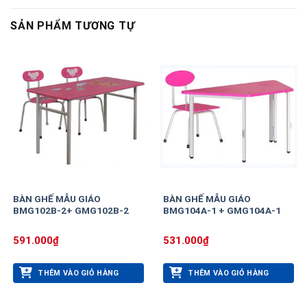
SẢN PHẨM TƯƠNG TỰ
BÀN GHẾ MẪU GIÁO
BÀN GHẾ MẪU GIÁO
BMG102B-2+ GMG102B-2
BMG104A-1 + GMG104A-1
591.000
₫
531.000
₫
THÊM VÀO GIỎ HÀNG
THÊM VÀO GIỎ HÀNG