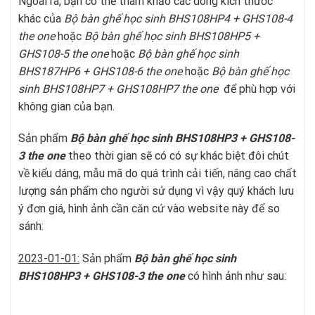
Ngoài ra, bạn có thể tham khảo các dòng kích thước
khác của
Bộ bàn ghế học sinh BHS108HP4 + GHS108-4
t
he one
hoặc
Bộ bàn ghế học sinh BHS108HP5 +
GHS108-5
t
he one
hoặc
Bộ bàn ghế học sinh
BHS187HP6 + GHS108-6
t
he one
hoặc
Bộ bàn ghế học
sinh BHS108HP7 + GHS108HP7 the one
để phù hợp với
không gian của bạn.
Sản phẩm
Bộ bàn ghế học sinh
BHS108HP3 + GHS108-
3
t
he one
theo thời gian sẽ có có sự khác biệt đôi chút
về kiểu dáng, mẫu mã do quá trình cải tiến, nâng cao chất
lượng sản phẩm cho người sử dụng vì vậy quý khách lưu
ý đơn giá, hình ảnh cần căn cứ vào website này để so
sánh:
2023-01-01:
Sản phẩm
Bộ bàn ghế học sinh
BHS108HP3 + GHS108-3
t
he one
có hình ảnh như sau: