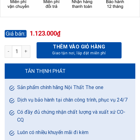
1.123.000
₫
THÊM VÀO GIỎ HÀNG
BỘ BÀN GHẾ HỌC SINH BHS108HP3 + GHS108-3 số lượng
TÂN THỊNH PHÁT
Sản phẩm chính hãng Nội Thất The one
Dịch vụ bảo hành tại chân công trình, phục vụ 24/7
Có đầy đủ chứng nhận chất lượng và xuất xứ CO-
CQ
Luôn có nhiều khuyến mãi đi kèm