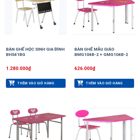
BÀN GHẾ HỌC SINH GIA ĐÌNH
BÀN GHẾ MẪU GIÁO
BHS41BG
BMG104B-2 + GMG104B-2
1.280.000
₫
626.000
₫
THÊM VÀO GIỎ HÀNG
THÊM VÀO GIỎ HÀNG