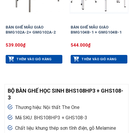
BÀN GHẾ MẪU GIÁO
BÀN GHẾ MẪU GIÁO
BMG102A-2+ GMG102A-2
BMG104B-1 + GMG104B-1
539.000
₫
544.000
₫
THÊM VÀO GIỎ HÀNG
THÊM VÀO GIỎ HÀNG
BỘ BÀN GHẾ HỌC SINH BHS108HP3 + GHS108-
3
Thương hiệu: Nội thất The One
Mã SKU: BHS108HP3 + GHS108-3
Chất liệu: khung thép sơn tĩnh điện, gỗ Melamine