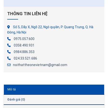
THÔNG TIN LIÊN HỆ
Số 5, Dãy X, Ngõ 22, Ngô quyền, P. Quang Trung, Q. Hà
Đông, Hà Nội
0975.057.600
0358.490.931
0984.886.353
024.33.521.686
noithattheonevietnam@gmail.com
Mô tả
Đánh giá (0)