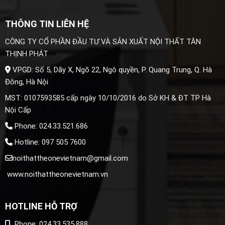
THÔNG TIN LIÊN HỆ
CÔNG TY CỔ PHẦN ĐẦU TƯ VÀ SẢN XUẤT NỘI THẤT TÂN
THỊNH PHÁT
VPGD: Số 5, Dãy X, Ngõ 22, Ngô quyền, P. Quang Trung, Q. Hà
Đông, Hà Nội
MST: 0107593585 cấp ngày 10/10/2016 do Sở KH & ĐT TP Hà
Nội Cấp
Phone: 024.33.521.686
Hotline: 097 505 7600
noithattheonevietnam@gmail.com
www.noithattheonevietnam.vn
HOTLINE HỖ TRỢ
Phone: 024.33.535.888