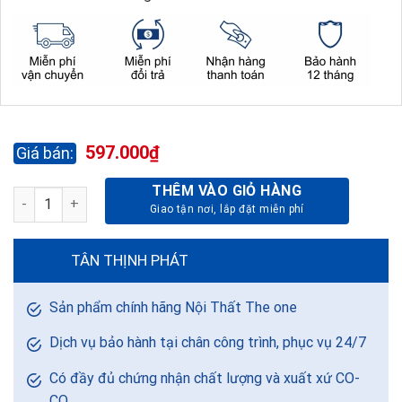
597.000
₫
THÊM VÀO GIỎ HÀNG
BÀN GHẾ MẪU GIÁO BMG101B-2 + GMG101B-2 số lượng
TÂN THỊNH PHÁT
Sản phẩm chính hãng Nội Thất The one
Dịch vụ bảo hành tại chân công trình, phục vụ 24/7
Có đầy đủ chứng nhận chất lượng và xuất xứ CO-
CQ