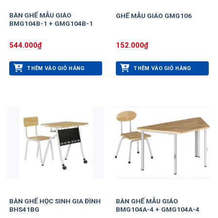
BÀN GHẾ MẪU GIÁO
GHẾ MẪU GIÁO GMG106
BMG104B-1 + GMG104B-1
544.000
₫
152.000
₫
THÊM VÀO GIỎ HÀNG
THÊM VÀO GIỎ HÀNG
BÀN GHẾ HỌC SINH GIA ĐÌNH
BÀN GHẾ MẪU GIÁO
BHS41BG
BMG104A-4 + GMG104A-4