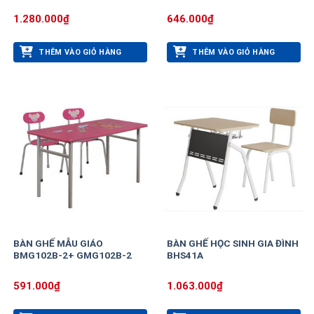
1.280.000
₫
646.000
₫
THÊM VÀO GIỎ HÀNG
THÊM VÀO GIỎ HÀNG
BÀN GHẾ MẪU GIÁO
BÀN GHẾ HỌC SINH GIA ĐÌNH
BMG102B-2+ GMG102B-2
BHS41A
591.000
₫
1.063.000
₫