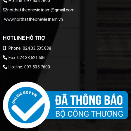
Hotline: 097 505 7600
noithattheonevietnam@gmail.com
www.noithattheonevietnam.vn
HOTLINE HỖ TRỢ
Phone: 024.33.535.888
Fax: 024.33.521.686
Hotline: 097 505 7600