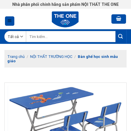
Chuyển
Nhà phân phối chính hãng sản phẩm NỘI THẤT THE ONE
đến
nội
dung
Tìm
kiếm:
Trang chủ
/
NỘI THẤT TRƯỜNG HỌC
/
Bàn ghế học sinh mẫu
giáo