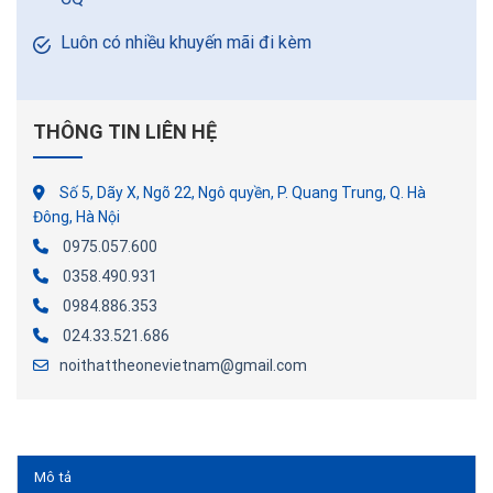
Luôn có nhiều khuyến mãi đi kèm
THÔNG TIN LIÊN HỆ
Số 5, Dãy X, Ngõ 22, Ngô quyền, P. Quang Trung, Q. Hà
Đông, Hà Nội
0975.057.600
0358.490.931
0984.886.353
024.33.521.686
noithattheonevietnam@gmail.com
Mô tả