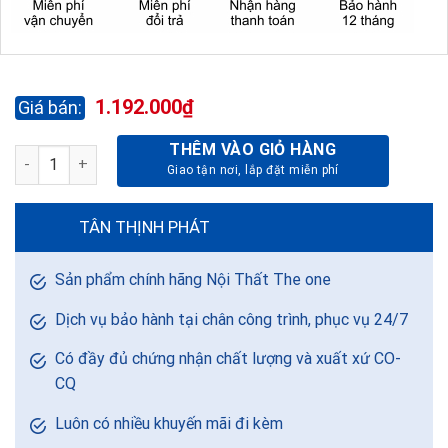
1.192.000
₫
THÊM VÀO GIỎ HÀNG
BỘ BÀN GHẾ HỌC SINH BHS106-5 + GHS106-5 số lượng
TÂN THỊNH PHÁT
Sản phẩm chính hãng Nội Thất The one
Dịch vụ bảo hành tại chân công trình, phục vụ 24/7
Có đầy đủ chứng nhận chất lượng và xuất xứ CO-
CQ
Luôn có nhiều khuyến mãi đi kèm