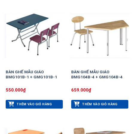
BÀN GHẾ MẪU GIÁO
BÀN GHẾ MẪU GIÁO
BMG101B-1 + GMG101B-1
BMG104B-4 + GMG104B-4
550.000
₫
659.000
₫
THÊM VÀO GIỎ HÀNG
THÊM VÀO GIỎ HÀNG