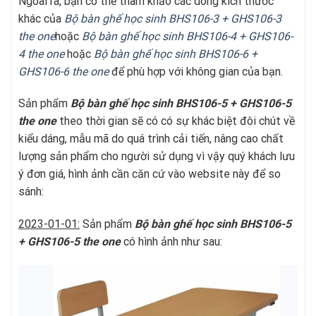
Ngoài ra, bạn có thể tham khảo các dòng kích thước
khác của
Bộ bàn
ghế học sinh BHS106-3 + GHS106-3
t
he one
hoặc
Bộ bàn
ghế học sinh BHS106-4 + GHS106-
4
t
he one
hoặc
Bộ bàn
ghế học sinh BHS106-6 +
GHS106-6 the one
để phù hợp với không gian của bạn.
Sản phẩm
Bộ bàn
ghế học sinh BHS106-5 + GHS106-5
t
he one
theo thời gian sẽ có có sự khác biệt đôi chút về
kiểu dáng, mẫu mã do quá trình cải tiến, nâng cao chất
lượng sản phẩm cho người sử dụng vì vậy quý khách lưu
ý đơn giá, hình ảnh cần căn cứ vào website này để so
sánh:
2023-01-01:
Sản phẩm
Bộ bàn
ghế học sinh BHS106-5
+ GHS106-5
t
he one
có hình ảnh như sau: