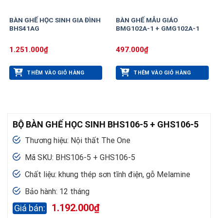
BÀN GHẾ HỌC SINH GIA ĐÌNH
BÀN GHẾ MẪU GIÁO
BHS41AG
BMG102A-1 + GMG102A-1
1.251.000
₫
497.000
₫
THÊM VÀO GIỎ HÀNG
THÊM VÀO GIỎ HÀNG
BỘ BÀN GHẾ HỌC SINH BHS106-5 + GHS106-5
Thương hiệu: Nội thất The One
Mã SKU: BHS106-5 + GHS106-5
Chất liệu: khung thép sơn tĩnh điện, gỗ Melamine
Bảo hành: 12 tháng
1.192.000
₫