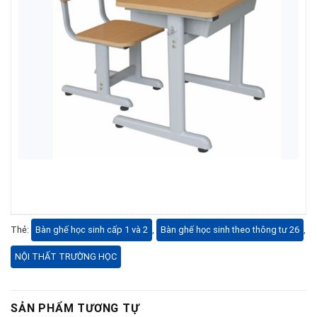
Thẻ:
Bàn ghế học sinh cấp 1 và 2
,
Bàn ghế học sinh theo thông tư 26
,
NỘI THẤT TRƯỜNG HỌC
SẢN PHẨM TƯƠNG TỰ