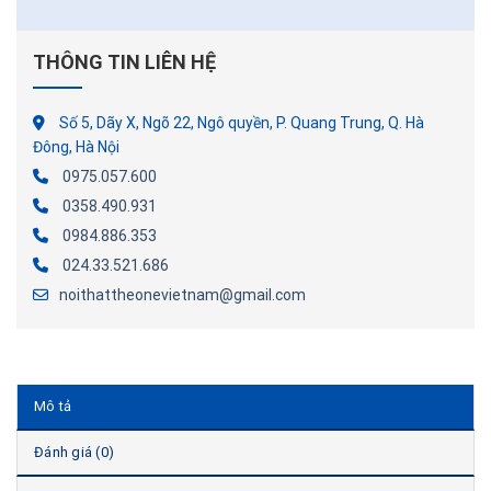
THÔNG TIN LIÊN HỆ
Số 5, Dãy X, Ngõ 22, Ngô quyền, P. Quang Trung, Q. Hà
Đông, Hà Nội
0975.057.600
0358.490.931
0984.886.353
024.33.521.686
noithattheonevietnam@gmail.com
Mô tả
Đánh giá (0)