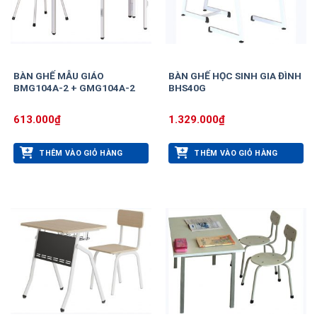
BÀN GHẾ MẪU GIÁO
BÀN GHẾ HỌC SINH GIA ĐÌNH
BMG104A-2 + GMG104A-2
BHS40G
613.000
₫
1.329.000
₫
THÊM VÀO GIỎ HÀNG
THÊM VÀO GIỎ HÀNG