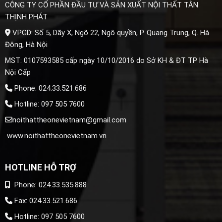
CÔNG TY CỔ PHẦN ĐẦU TƯ VÀ SẢN XUẤT NỘI THẤT TÂN
THỊNH PHÁT
VPGD: Số 5, Dãy X, Ngõ 22, Ngô quyền, P. Quang Trung, Q. Hà
Đông, Hà Nội
MST: 0107593585 cấp ngày 10/10/2016 do Sở KH & ĐT TP Hà
Nội Cấp
Phone: 024.33.521.686
Hotline: 097 505 7600
noithattheonevietnam@gmail.com
www.noithattheonevietnam.vn
HOTLINE HỖ TRỢ
Phone: 024.33.535.888
Fax: 024.33.521.686
Hotline: 097 505 7600