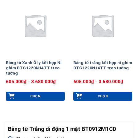
có
có
nhiều
nhiều
biến
biến
thể.
thể.
Các
Các
tùy
tùy
chọn
chọn
có
có
thể
thể
Bảng từ Xanh Ô ly kết hợp Nỉ
Bảng từ trắng kết hợp nỉ ghim
được
được
ghim BTG1220N14TT treo
BTG1220N14TT treo tường
chọn
chọn
tường
trên
trên
Khoảng
Khoảng
605.000
₫
3.680.000
₫
605.000
₫
3.680.000
₫
–
–
trang
trang
giá:
giá:
từ
từ
sản
sản
605.000₫
605.00
phẩm
phẩm
CHỌN
CHỌN
đến
đến
3.680.000₫
3.680.0
Sản
Sản
phẩm
phẩm
này
này
có
có
Bảng từ Trắng di động 1 mặt BT0912M1CD
nhiều
nhiều
biến
biến