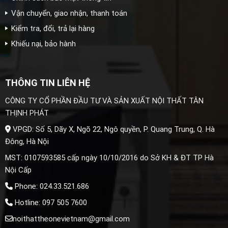
Vận chuyển, giao nhận, thanh toán
Kiểm tra, đổi, trả lại hàng
Khiếu nại, bảo hành
THÔNG TIN LIÊN HỆ
CÔNG TY CỔ PHẦN ĐẦU TƯ VÀ SẢN XUẤT NỘI THẤT TÂN
THỊNH PHÁT
VPGD: Số 5, Dãy X, Ngõ 22, Ngô quyền, P. Quang Trung, Q. Hà
Đông, Hà Nội
MST: 0107593585 cấp ngày 10/10/2016 do Sở KH & ĐT TP Hà
Nội Cấp
Phone: 024.33.521.686
Hotline: 097 505 7600
noithattheonevietnam@gmail.com