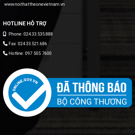
www.noithattheonevietnam.vn
HOTLINE HỖ TRỢ
Phone: 024.33.535.888
Fax: 024.33.521.686
Hotline: 097 505 7600