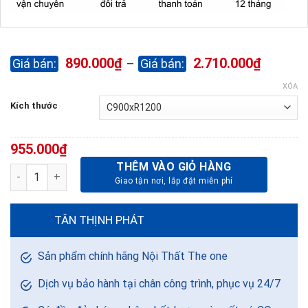
Khoảng
890.000
₫
2.710.000
₫
–
giá:
từ
XÓA
890.00
Kích thước
đến
2.710.0
955.000
₫
THÊM VÀO GIỎ HÀNG
Bảng từ Trắng di động 1 mặt BT0912M1CD số lượng
TÂN THỊNH PHÁT
Sản phẩm chính hãng Nội Thất The one
Dịch vụ bảo hành tại chân công trình, phục vụ 24/7