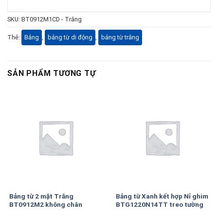
SKU:
BT0912M1CD - Trắng
Thẻ:
Bảng
,
bảng từ di động
,
bảng từ trắng
SẢN PHẨM TƯƠNG TỰ
Bảng từ 2 mặt Trắng
Bảng từ Xanh kết hợp Nỉ ghim
BT0912M2 không chân
BTG1220N14TT treo tường