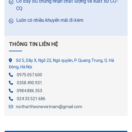
Có đầy đủ chứng nhận chất lượng và xuất xứ CO-
CQ
Luôn có nhiều khuyến mãi đi kèm
THÔNG TIN LIÊN HỆ
Số 5, Dãy X, Ngõ 22, Ngô quyền, P. Quang Trung, Q. Hà
Đông, Hà Nội
0975.057.600
0358.490.931
0984.886.353
024.33.521.686
noithattheonevietnam@gmail.com