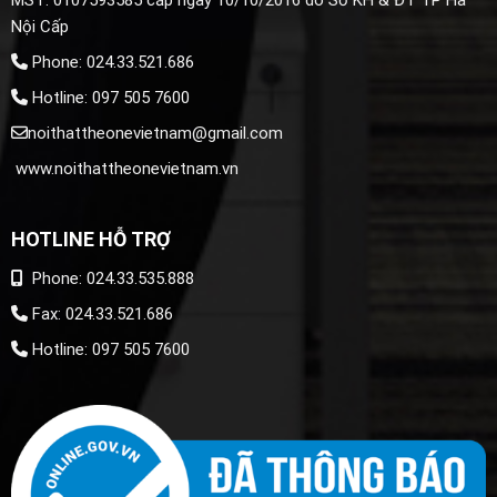
MST: 0107593585 cấp ngày 10/10/2016 do Sở KH & ĐT TP Hà
Nội Cấp
Phone: 024.33.521.686
Hotline: 097 505 7600
noithattheonevietnam@gmail.com
www.noithattheonevietnam.vn
HOTLINE HỖ TRỢ
Phone: 024.33.535.888
Fax: 024.33.521.686
Hotline: 097 505 7600