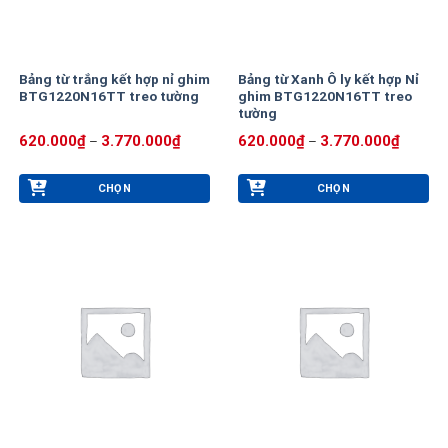
Bảng từ trắng kết hợp nỉ ghim
Bảng từ Xanh Ô ly kết hợp Nỉ
BTG1220N16TT treo tường
ghim BTG1220N16TT treo
tường
Khoảng
Khoảng
620.000
₫
3.770.000
₫
620.000
₫
3.770.000
₫
–
–
giá:
giá:
từ
từ
620.000₫
620.00
CHỌN
CHỌN
đến
đến
3.770.000₫
3.770.0
Sản
Sản
phẩm
phẩm
này
này
có
có
nhiều
nhiều
biến
biến
thể.
thể.
Các
Các
tùy
tùy
chọn
chọn
có
có
thể
thể