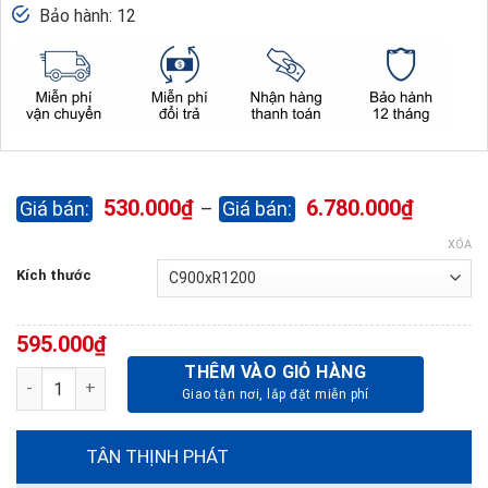
Bảo hành: 12
Khoảng
530.000
₫
6.780.000
₫
–
giá:
từ
XÓA
530.00
Kích thước
đến
6.780.0
595.000
₫
THÊM VÀO GIỎ HÀNG
Bảng ghim Nỉ BG0912N16TT treo tường số lượng
TÂN THỊNH PHÁT