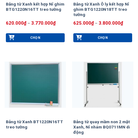
Bảng từ Xanh kết hợp Nỉ ghim
Bảng từ Xanh Ô ly kết hợp Nỉ
được
được
BTG1220N16TT treo tường
ghim BTG1220N18TT treo
chọn
chọn
tường
trên
trên
Khoảng
Khoảng
620.000
₫
3.770.000
₫
625.000
₫
3.800.000
₫
–
–
trang
trang
giá:
giá:
từ
từ
sản
sản
620.000₫
625.00
phẩm
phẩm
CHỌN
CHỌN
đến
đến
3.770.000₫
3.800.0
Sản
Sản
phẩm
phẩm
này
này
có
có
nhiều
nhiều
biến
biến
thể.
thể.
Các
Các
tùy
tùy
chọn
chọn
có
có
thể
thể
Bảng từ Xanh BT1220N16TT
Bảng từ quay mầm non 2 mặt
được
được
treo tường
Xanh, Nỉ nhám BQ0711MN di
chọn
chọn
động
trên
trên