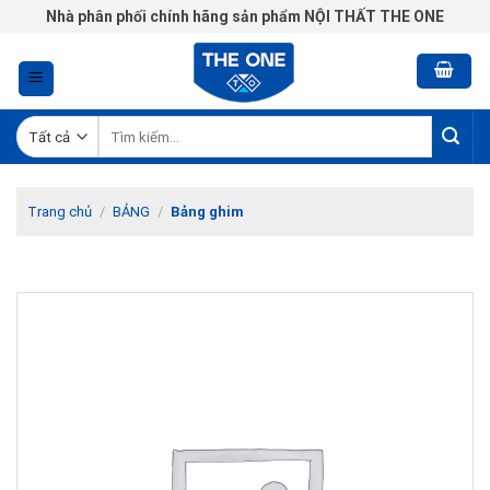
Chuyển
Nhà phân phối chính hãng sản phẩm NỘI THẤT THE ONE
đến
nội
dung
Tìm
kiếm:
Trang chủ
/
BẢNG
/
Bảng ghim