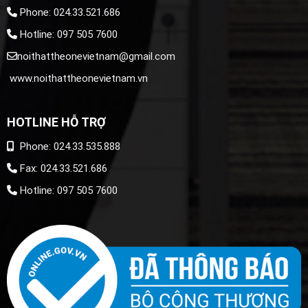
Phone: 024.33.521.686
Hotline: 097 505 7600
noithattheonevietnam@gmail.com
www.noithattheonevietnam.vn
HOTLINE HỖ TRỢ
Phone: 024.33.535.888
Fax: 024.33.521.686
Hotline: 097 505 7600