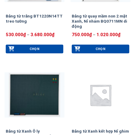
Bảng từ trắng BT1220N14TT
Bảng từ quay mầm non 2 mặt
treo tường
Xanh, Nỉ nhám BQ0711MN di
động
Khoảng
Khoảng
530.000
₫
3.680.000
₫
750.000
₫
1.020.000
₫
–
–
giá:
giá:
từ
từ
530.000₫
750.00
CHỌN
CHỌN
đến
đến
3.680.000₫
1.020.0
Sản
Sản
phẩm
phẩm
này
này
có
có
nhiều
nhiều
biến
biến
thể.
thể.
Các
Các
tùy
tùy
chọn
chọn
có
có
thể
thể
Bảng từ Xanh Ô ly
Bảng từ Xanh kết hợp Nỉ ghim
được
được