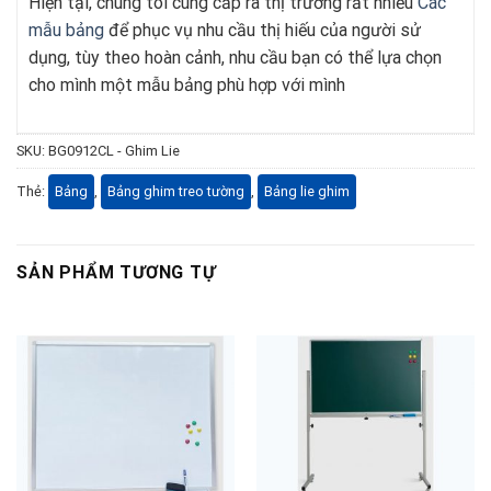
Hiện tại, chúng tôi cung cấp ra thị trường rất nhiều
Các
mẫu bảng
để phục vụ nhu cầu thị hiếu của người sử
dụng, tùy theo hoàn cảnh, nhu cầu bạn có thể lựa chọn
cho mình một mẫu bảng phù hợp với mình
SKU:
BG0912CL - Ghim Lie
Thẻ:
Bảng
,
Bảng ghim treo tường
,
Bảng lie ghim
SẢN PHẨM TƯƠNG TỰ