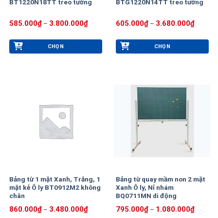
BT1220N18TT treo tường
BTG1220N14TT treo tường
chọn
chọn
trên
trên
Khoảng
Khoảng
585.000
₫
3.800.000
₫
605.000
₫
3.680.000
₫
–
–
trang
trang
giá:
giá:
từ
từ
sản
sản
585.000₫
605.00
phẩm
phẩm
CHỌN
CHỌN
đến
đến
3.800.000₫
3.680.0
Sản
Sản
phẩm
phẩm
này
này
có
có
nhiều
nhiều
biến
biến
thể.
thể.
Các
Các
tùy
tùy
chọn
chọn
có
có
thể
thể
Bảng từ 1 mặt Xanh, Trắng, 1
Bảng từ quay mầm non 2 mặt
được
được
mặt kẻ Ô ly BT0912M2 không
Xanh Ô ly, Nỉ nhám
chọn
chọn
chân
BQ0711MN di động
trên
trên
Khoảng
Khoảng
860.000
₫
3.480.000
₫
795.000
₫
1.080.000
₫
–
–
trang
trang
giá:
giá: