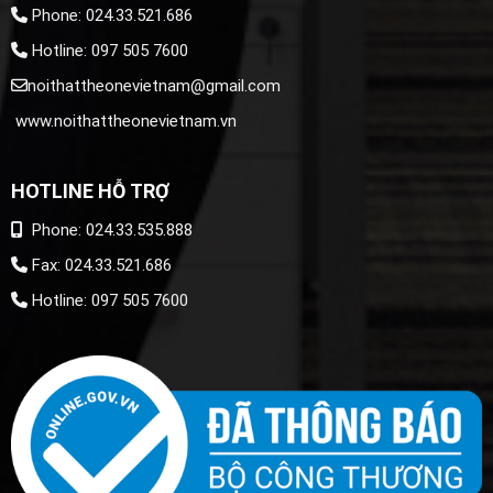
Phone: 024.33.521.686
Hotline: 097 505 7600
noithattheonevietnam@gmail.com
www.noithattheonevietnam.vn
HOTLINE HỖ TRỢ
Phone: 024.33.535.888
Fax: 024.33.521.686
Hotline: 097 505 7600