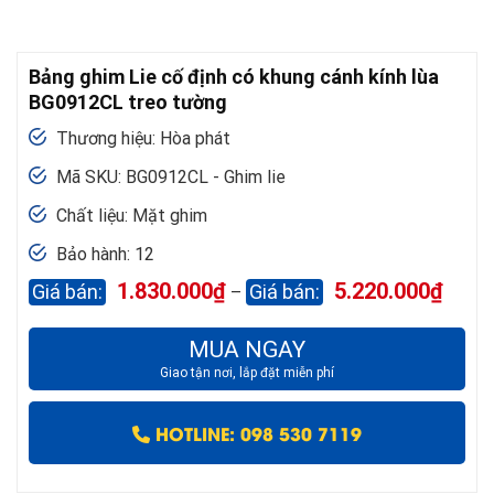
phẩm
phẩm
này
này
có
có
Bảng ghim Lie cố định có khung cánh kính lùa
nhiều
nhiều
BG0912CL treo tường
biến
biến
thể.
thể.
Thương hiệu: Hòa phát
Các
Các
tùy
tùy
Mã SKU: BG0912CL - Ghim lie
chọn
chọn
Chất liệu: Mặt ghim
có
có
thể
thể
Bảo hành: 12
được
được
Khoản
1.830.000
₫
5.220.000
₫
chọn
chọn
–
giá:
trên
trên
từ
trang
trang
1.830.
MUA NGAY
đến
sản
sản
5.220.
Giao tận nơi, lắp đặt miễn phí
phẩm
phẩm
HOTLINE: 098 530 7119