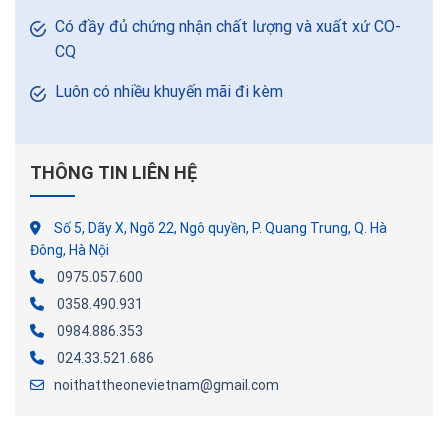
Có đầy đủ chứng nhận chất lượng và xuất xứ CO-
CQ
Luôn có nhiều khuyến mãi đi kèm
THÔNG TIN LIÊN HỆ
Số 5, Dãy X, Ngõ 22, Ngô quyền, P. Quang Trung, Q. Hà
Đông, Hà Nội
0975.057.600
0358.490.931
0984.886.353
024.33.521.686
noithattheonevietnam@gmail.com