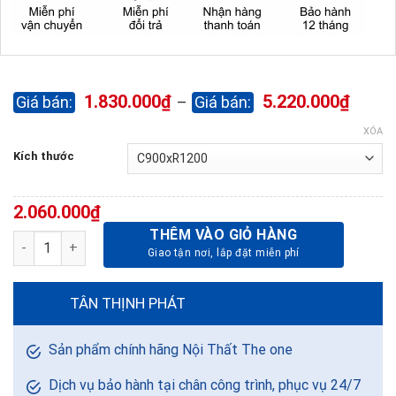
Khoả
1.830.000
₫
5.220.000
₫
–
giá:
từ
XÓA
1.830
Kích thước
đến
5.220
2.060.000
₫
THÊM VÀO GIỎ HÀNG
Bảng ghim Lie cố định có khung cánh kính lùa BG0912CL treo 
TÂN THỊNH PHÁT
Sản phẩm chính hãng Nội Thất The one
Dịch vụ bảo hành tại chân công trình, phục vụ 24/7