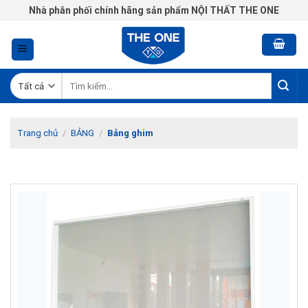
Chuyển
Nhà phân phối chính hãng sản phẩm NỘI THẤT THE ONE
đến
nội
dung
Tìm
kiếm:
Trang chủ
/
BẢNG
/
Bảng ghim