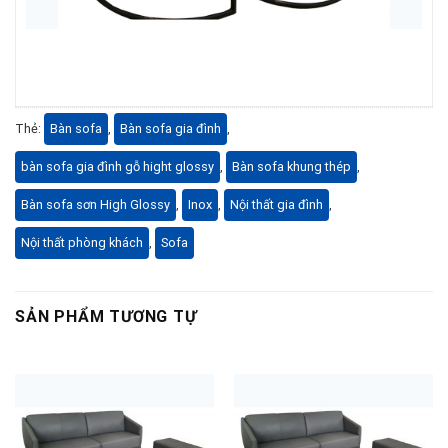
Thẻ:
Bàn sofa
,
Bàn sofa gia đình
,
bàn sofa gia đình gỗ hight glossy
,
Bàn sofa khung thép
,
Bàn sofa sơn High Glossy
,
Inox
,
Nội thất gia đình
,
Nội thất phòng khách
,
Sofa
SẢN PHẨM TƯƠNG TỰ