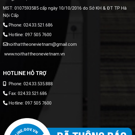
MST: 0107593585 cấp ngày 10/10/2016 do Sở KH & ĐT TP Hà
Nội Cấp
Phone: 024.33.521.686
Hotline: 097 505 7600
noithattheonevietnam@gmail.com
www.noithattheonevietnam.vn
HOTLINE HỖ TRỢ
Phone: 024.33.535.888
Fax: 024.33.521.686
Hotline: 097 505 7600