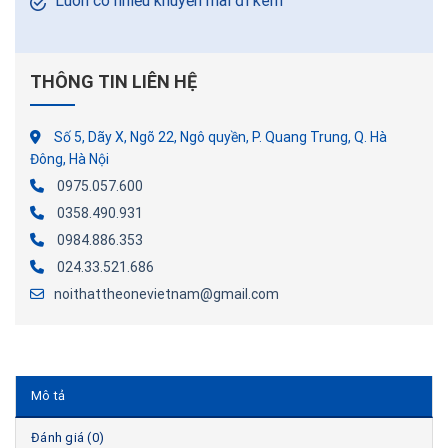
Luôn có nhiều khuyến mãi đi kèm
THÔNG TIN LIÊN HỆ
Số 5, Dãy X, Ngõ 22, Ngô quyền, P. Quang Trung, Q. Hà
Đông, Hà Nội
0975.057.600
0358.490.931
0984.886.353
024.33.521.686
noithattheonevietnam@gmail.com
Mô tả
Đánh giá (0)