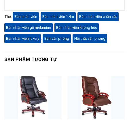
Thẻ:
Bàn nhân viên
,
Bàn nhân viên 1.4m
,
Bàn nhân viên chân sắt
,
Bàn nhân viên gỗ melamine
,
Bàn nhân viên không hộc
,
Bàn nhân viên luxury
,
Bàn văn phòng
,
Nội thất văn phòng
SẢN PHẨM TƯƠNG TỰ