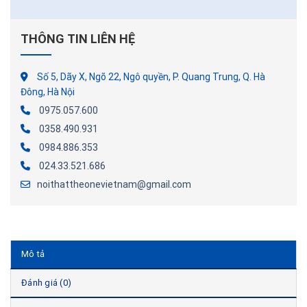
THÔNG TIN LIÊN HỆ
Số 5, Dãy X, Ngõ 22, Ngô quyền, P. Quang Trung, Q. Hà
Đông, Hà Nội
0975.057.600
0358.490.931
0984.886.353
024.33.521.686
noithattheonevietnam@gmail.com
Mô tả
Đánh giá (0)