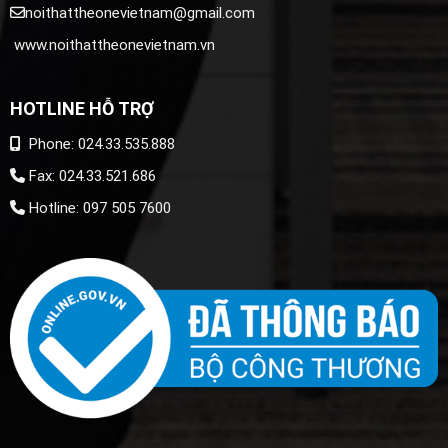
noithattheonevietnam@gmail.com
www.noithattheonevietnam.vn
HOTLINE HỖ TRỢ
Phone: 024.33.535.888
Fax: 024.33.521.686
Hotline: 097 505 7600