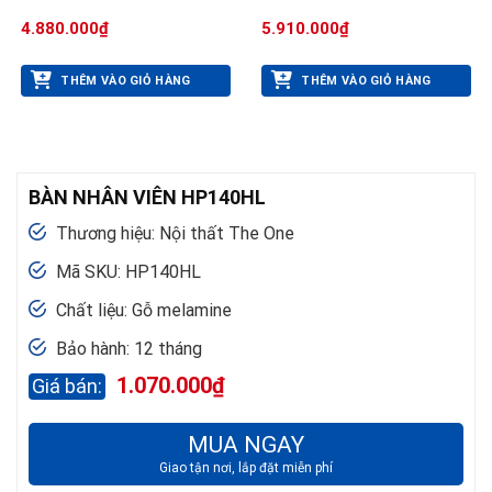
4.880.000
₫
5.910.000
₫
THÊM VÀO GIỎ HÀNG
THÊM VÀO GIỎ HÀNG
BÀN NHÂN VIÊN HP140HL
Thương hiệu: Nội thất The One
Mã SKU: HP140HL
Chất liệu: Gỗ melamine
Bảo hành: 12 tháng
1.070.000
₫
MUA NGAY
Giao tận nơi, lắp đặt miễn phí