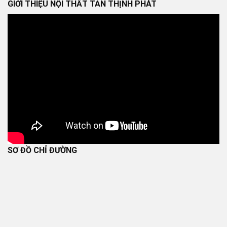
GIỚI THIỆU NỘI THẤT TÂN THỊNH PHÁT
SƠ ĐỒ CHỈ ĐƯỜNG