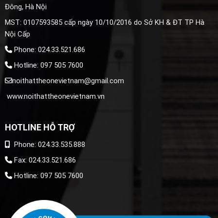
Đông, Hà Nội
MST: 0107593585 cấp ngày 10/10/2016 do Sở KH & ĐT TP Hà
Nội Cấp
Phone: 024.33.521.686
Hotline: 097 505 7600
noithattheonevietnam@gmail.com
www.noithattheonevietnam.vn
HOTLINE HỖ TRỢ
Phone: 024.33.535.888
Fax: 024.33.521.686
Hotline: 097 505 7600