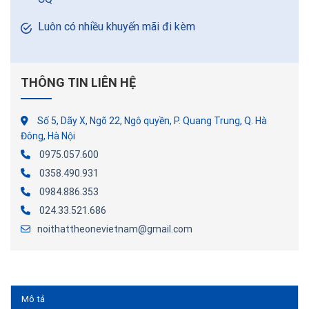
Luôn có nhiều khuyến mãi đi kèm
THÔNG TIN LIÊN HỆ
Số 5, Dãy X, Ngõ 22, Ngô quyền, P. Quang Trung, Q. Hà
Đông, Hà Nội
0975.057.600
0358.490.931
0984.886.353
024.33.521.686
noithattheonevietnam@gmail.com
Mô tả