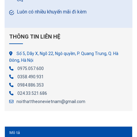
Luôn có nhiều khuyến mãi đi kèm
THÔNG TIN LIÊN HỆ
Số 5, Dãy X, Ngõ 22, Ngô quyền, P. Quang Trung, Q. Hà
Đông, Hà Nội
0975.057.600
0358.490.931
0984.886.353
024.33.521.686
noithattheonevietnam@gmail.com
Mô tả