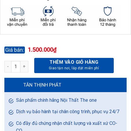
1.500.000
₫
THÊM VÀO GIỎ HÀNG
BÀN NHÂN VIÊN ATHENA AT140HL3D số lượng
TÂN THỊNH PHÁT
Sản phẩm chính hãng Nội Thất The one
Dịch vụ bảo hành tại chân công trình, phục vụ 24/7
Có đầy đủ chứng nhận chất lượng và xuất xứ CO-
CQ