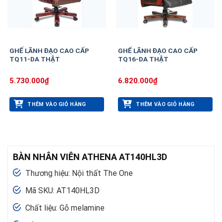
GHẾ LÃNH ĐẠO CAO CẤP
GHẾ LÃNH ĐẠO CAO CẤP
TQ11-DA THẬT
TQ16-DA THẬT
5.730.000
₫
6.820.000
₫
THÊM VÀO GIỎ HÀNG
THÊM VÀO GIỎ HÀNG
BÀN NHÂN VIÊN ATHENA AT140HL3D
Thương hiệu: Nội thất The One
Mã SKU: AT140HL3D
Chất liệu: Gỗ melamine