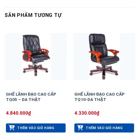
SẢN PHẨM TƯƠNG TỰ
GHẾ LÃNH ĐẠO CAO CẤP
GHẾ LÃNH ĐẠO CAO CẤP
TQ05 – DA THẬT
TQ10-DA THẬT
4.840.000
₫
4.330.000
₫
THÊM VÀO GIỎ HÀNG
THÊM VÀO GIỎ HÀNG