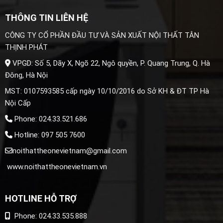
THÔNG TIN LIÊN HỆ
CÔNG TY CỔ PHẦN ĐẦU TƯ VÀ SẢN XUẤT NỘI THẤT TÂN
THỊNH PHÁT
VPGD: Số 5, Dãy X, Ngõ 22, Ngô quyền, P. Quang Trung, Q. Hà
Đông, Hà Nội
MST: 0107593585 cấp ngày 10/10/2016 do Sở KH & ĐT TP Hà
Nội Cấp
Phone: 024.33.521.686
Hotline: 097 505 7600
noithattheonevietnam@gmail.com
www.noithattheonevietnam.vn
HOTLINE HỖ TRỢ
Phone: 024.33.535.888