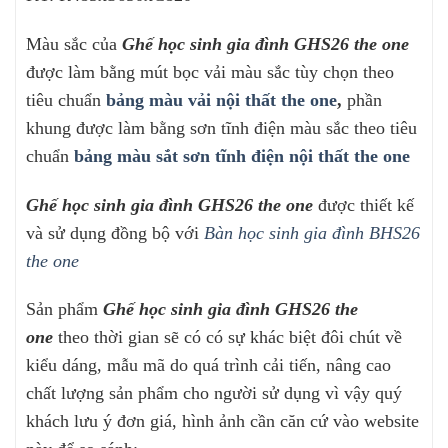
Màu sắc của
Ghế học sinh gia đình GHS26
t
he one
được làm bằng mút bọc vải màu sắc tùy chọn theo
tiêu chuẩn
bảng màu vải nội thất the one
,
phần
khung được làm bằng sơn tĩnh điện màu sắc theo tiêu
chuẩn
bảng màu sắt sơn tĩnh điện nội thất the one
Ghế học sinh gia đình GHS26
t
he one
được thiết kế
và sử dụng đồng bộ với
Bàn học sinh gia đình BHS26
the one
Sản phẩm
Ghế
học sinh gia đình GHS26
t
he
one
theo thời gian sẽ có có sự khác biệt đôi chút về
kiểu dáng, mẫu mã do quá trình cải tiến, nâng cao
chất lượng sản phẩm cho người sử dụng vì vậy quý
khách lưu ý đơn giá, hình ảnh cần căn cứ vào website