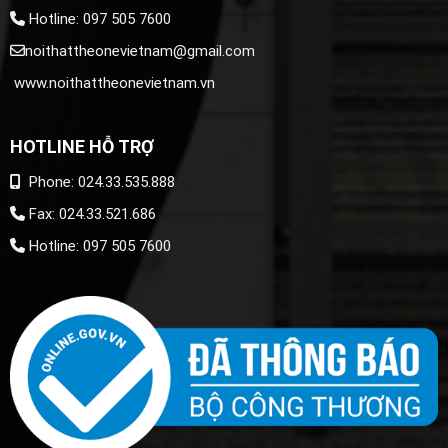
Hotline: 097 505 7600
noithattheonevietnam@gmail.com
www.noithattheonevietnam.vn
HOTLINE HỖ TRỢ
Phone: 024.33.535.888
Fax: 024.33.521.686
Hotline: 097 505 7600