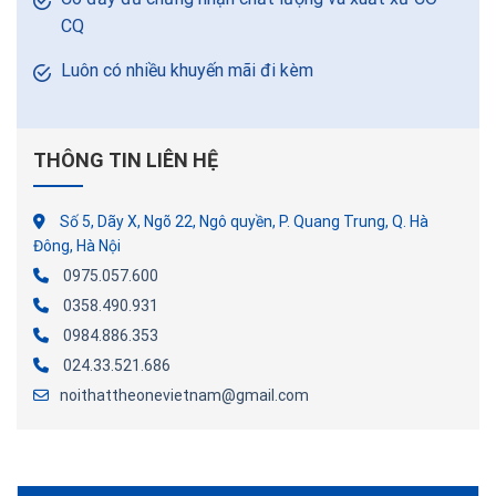
CQ
Luôn có nhiều khuyến mãi đi kèm
THÔNG TIN LIÊN HỆ
Số 5, Dãy X, Ngõ 22, Ngô quyền, P. Quang Trung, Q. Hà
Đông, Hà Nội
0975.057.600
0358.490.931
0984.886.353
024.33.521.686
noithattheonevietnam@gmail.com