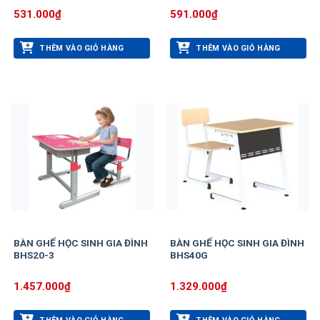
531.000
₫
591.000
₫
THÊM VÀO GIỎ HÀNG
THÊM VÀO GIỎ HÀNG
BÀN GHẾ HỌC SINH GIA ĐÌNH
BÀN GHẾ HỌC SINH GIA ĐÌNH
BHS20-3
BHS40G
1.457.000
₫
1.329.000
₫