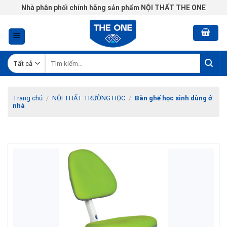
Chuyển
Nhà phân phối chính hãng sản phẩm NỘI THẤT THE ONE
đến
nội
dung
Tìm
kiếm:
Trang chủ
/
NỘI THẤT TRƯỜNG HỌC
/
Bàn ghế học sinh dùng ở
nhà