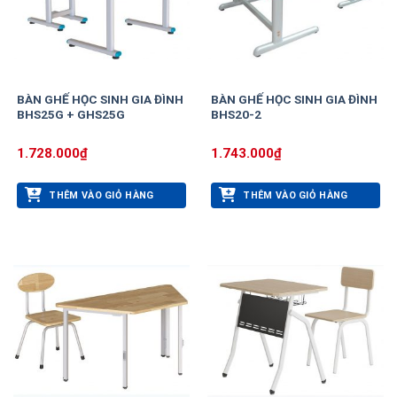
BÀN GHẾ HỌC SINH GIA ĐÌNH
BÀN GHẾ HỌC SINH GIA ĐÌNH
BHS25G + GHS25G
BHS20-2
1.728.000
₫
1.743.000
₫
THÊM VÀO GIỎ HÀNG
THÊM VÀO GIỎ HÀNG