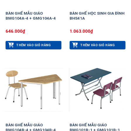
BÀN GHẾ MẪU GIÁO
BÀN GHẾ HỌC SINH GIA ĐÌNH
BMG104A-4 + GMG104A-4
BHS41A
646.000
₫
1.063.000
₫
THÊM VÀO GIỎ HÀNG
THÊM VÀO GIỎ HÀNG
BÀN GHẾ MẪU GIÁO
BÀN GHẾ MẪU GIÁO
BMG104B-4 + GMG104B-4
BMG101B-1 + GMG101B-1