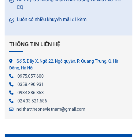
CQ
Luôn có nhiều khuyến mãi đi kèm
THÔNG TIN LIÊN HỆ
Số 5, Dãy X, Ngõ 22, Ngô quyền, P. Quang Trung, Q. Hà
Đông, Hà Nội
0975.057.600
0358.490.931
0984.886.353
024.33.521.686
noithattheonevietnam@gmail.com