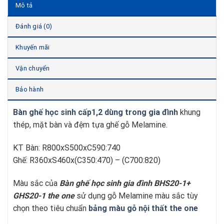
Mô tả
Đánh giá (0)
Khuyến mãi
Vận chuyển
Bảo hành
Bàn ghế học sinh cấp1,2 dùng trong gia đình
khung
thép, mặt bàn và đệm tựa ghế gỗ Melamine.
KT Bàn: R800xS500xC590:740
Ghế: R360xS460x(C350:470) – (C700:820)
Màu sắc của
Bàn ghế học sinh gia đình BHS20-1+
GHS20-1
t
he one
sử dụng gỗ Melamine màu sắc tùy
chọn theo tiêu chuẩn
bảng màu gỗ nội thất the one