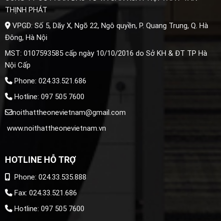
THỊNH PHÁT
VPGD: Số 5, Dãy X, Ngõ 22, Ngô quyền, P. Quang Trung, Q. Hà
Đông, Hà Nội
MST: 0107593585 cấp ngày 10/10/2016 do Sở KH & ĐT TP Hà
Nội Cấp
Phone: 024.33.521.686
Hotline: 097 505 7600
noithattheonevietnam@gmail.com
www.noithattheonevietnam.vn
HOTLINE HỖ TRỢ
Phone: 024.33.535.888
Fax: 024.33.521.686
Hotline: 097 505 7600