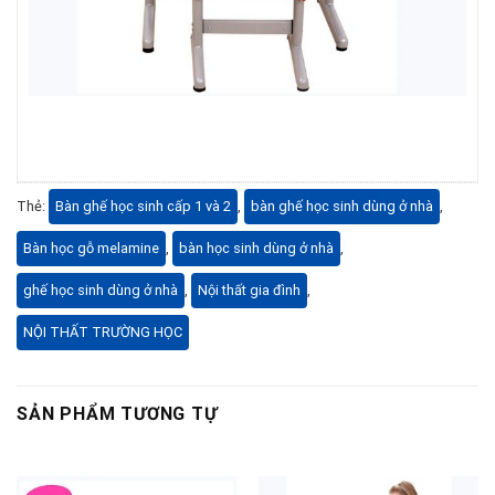
Thẻ:
Bàn ghế học sinh cấp 1 và 2
,
bàn ghế học sinh dùng ở nhà
,
Bàn học gỗ melamine
,
bàn học sinh dùng ở nhà
,
ghế học sinh dùng ở nhà
,
Nội thất gia đình
,
NỘI THẤT TRƯỜNG HỌC
SẢN PHẨM TƯƠNG TỰ