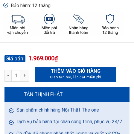
Bảo hành: 12 tháng
1.969.000
₫
THÊM VÀO GIỎ HÀNG
BÀN GHẾ HỌC SINH GIA ĐÌNH BHS20-1 + GHS20-1 số lượng
TÂN THỊNH PHÁT
Sản phẩm chính hãng Nội Thất The one
Dịch vụ bảo hành tại chân công trình, phục vụ 24/7
Có đầy đủ chứng nhận chất lượng và xuất xứ CO-