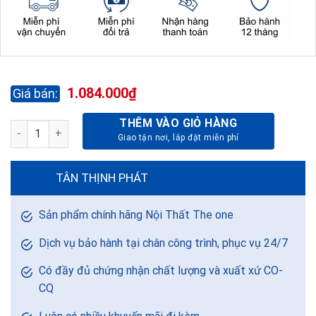
1.084.000
₫
THÊM VÀO GIỎ HÀNG
BÀN GHẾ HỌC SINH GIA ĐÌNH BHS41B số lượng
TÂN THỊNH PHÁT
Sản phẩm chính hãng Nội Thất The one
Dịch vụ bảo hành tại chân công trình, phục vụ 24/7
Có đầy đủ chứng nhận chất lượng và xuất xứ CO-
CQ