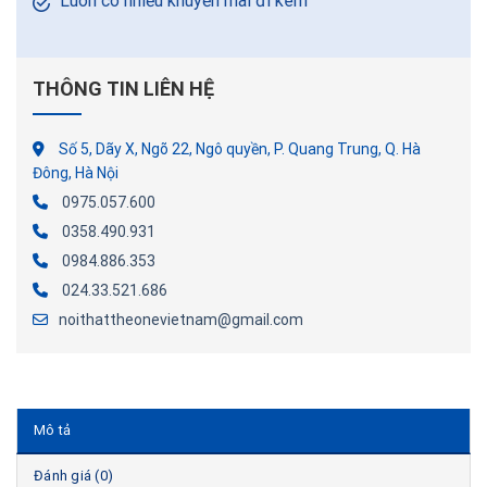
Luôn có nhiều khuyến mãi đi kèm
THÔNG TIN LIÊN HỆ
Số 5, Dãy X, Ngõ 22, Ngô quyền, P. Quang Trung, Q. Hà
Đông, Hà Nội
0975.057.600
0358.490.931
0984.886.353
024.33.521.686
noithattheonevietnam@gmail.com
Mô tả
Đánh giá (0)