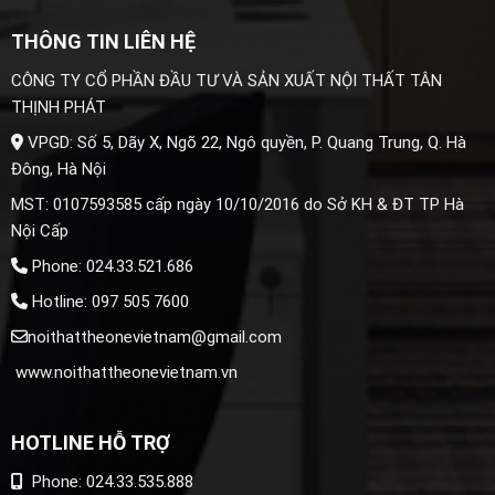
THÔNG TIN LIÊN HỆ
CÔNG TY CỔ PHẦN ĐẦU TƯ VÀ SẢN XUẤT NỘI THẤT TÂN
THỊNH PHÁT
VPGD: Số 5, Dãy X, Ngõ 22, Ngô quyền, P. Quang Trung, Q. Hà
Đông, Hà Nội
MST: 0107593585 cấp ngày 10/10/2016 do Sở KH & ĐT TP Hà
Nội Cấp
Phone: 024.33.521.686
Hotline: 097 505 7600
noithattheonevietnam@gmail.com
www.noithattheonevietnam.vn
HOTLINE HỖ TRỢ
Phone: 024.33.535.888