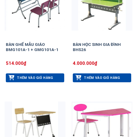
BÀN GHẾ MẪU GIÁO
BÀN HỌC SINH GIA ĐÌNH
BMG101A-1 + GMG101A-1
BHS26
514.000
₫
4.000.000
₫
THÊM VÀO GIỎ HÀNG
THÊM VÀO GIỎ HÀNG