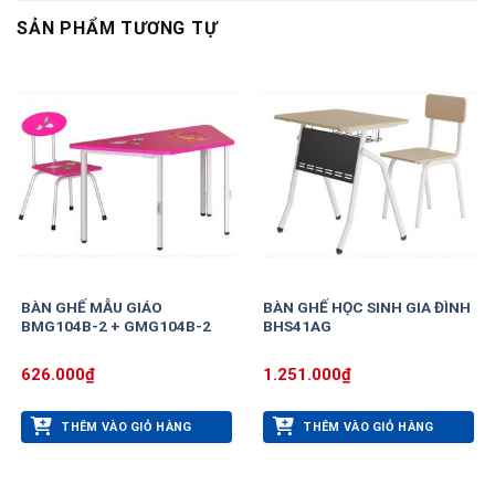
SẢN PHẨM TƯƠNG TỰ
BÀN GHẾ MẪU GIÁO
BÀN GHẾ HỌC SINH GIA ĐÌNH
BMG104B-2 + GMG104B-2
BHS41AG
626.000
₫
1.251.000
₫
THÊM VÀO GIỎ HÀNG
THÊM VÀO GIỎ HÀNG