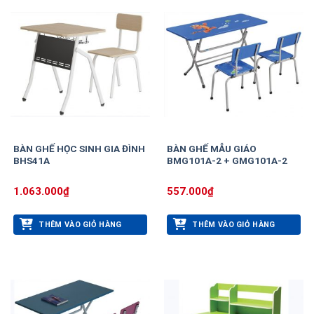
BÀN GHẾ HỌC SINH GIA ĐÌNH
BÀN GHẾ MẪU GIÁO
BHS41A
BMG101A-2 + GMG101A-2
1.063.000
₫
557.000
₫
THÊM VÀO GIỎ HÀNG
THÊM VÀO GIỎ HÀNG