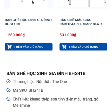
BÀN GHẾ HỌC SINH GIA ĐÌNH
BÀN GHẾ MẪU GIÁO
BHS41BG
BMG104A-1 + GMG104A-1
1.280.000
₫
531.000
₫
THÊM VÀO GIỎ HÀNG
THÊM VÀO GIỎ HÀNG
BÀN GHẾ HỌC SINH GIA ĐÌNH BHS41B
Thương hiệu: Nội thất The One
Mã SKU: BHS41B
Chất liệu: khung thép sơn tĩnh điện màu trắng, gỗ
Melamine