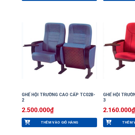
GHẾ HỘI TRƯỜNG CAO CẤP TC02B-
GHẾ HỘI TRƯỜ
2
3
2.500.000
₫
2.160.000
₫
THÊM VÀO GIỎ HÀNG
THÊM 