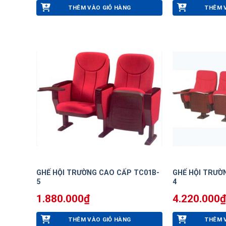
THÊM VÀO GIỎ HÀNG
THÊM 
GHẾ HỘI TRƯỜNG CAO CẤP TC01B-
GHẾ HỘI TRƯỜ
5
4
1.880.000
₫
4.220.000
₫
THÊM VÀO GIỎ HÀNG
THÊM 