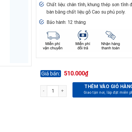
Chất liệu: chân tĩnh, khung thép sơn tĩnh 
bàn bằng chất liệu gỗ Cao su phủ poly.
Bảo hành: 12 tháng
510.000
₫
THÊM VÀO GIỎ HÀN
BÀN CAFE BCF102T - 600 - GỖ CAO SU số lư