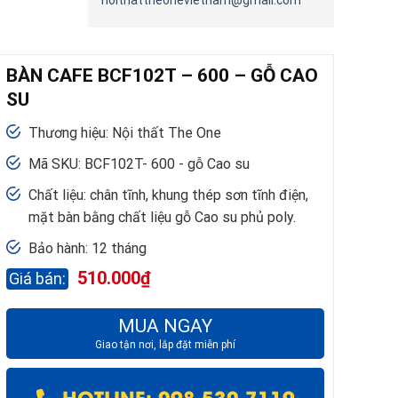
noithattheonevietnam@gmail.com
BÀN CAFE BCF102T – 600 – GỖ CAO
SU
Thương hiệu: Nội thất The One
Mã SKU: BCF102T- 600 - gỗ Cao su
Chất liệu: chân tĩnh, khung thép sơn tĩnh điện,
mặt bàn bằng chất liệu gỗ Cao su phủ poly.
Bảo hành: 12 tháng
510.000
₫
MUA NGAY
Giao tận nơi, lắp đặt miễn phí
HOTLINE: 098 530 7119