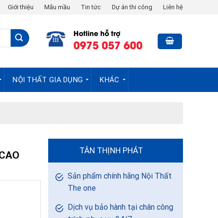
Giới thiệu
Mẫu mầu
Tin tức
Dự án thi công
Liên hệ
Hotline hỗ trợ
0975 057 600
NỘI THẤT GIA DỤNG
KHÁC
TÂN THỊNH PHÁT
 CAO
Sản phẩm chính hãng Nội Thất
The one
Dịch vụ bảo hành tại chân công