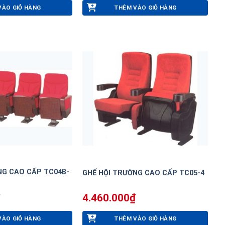
VÀO GIỎ HÀNG
THÊM VÀO GIỎ HÀNG
NG CAO CẤP TC04B-
GHẾ HỘI TRƯỜNG CAO CẤP TC05-4
4.460.000
₫
VÀO GIỎ HÀNG
THÊM VÀO GIỎ HÀNG