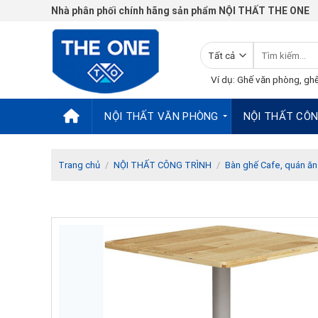
Chuyển
Nhà phân phối chính hãng sản phẩm NỘI THẤT THE ONE
đến
nội
Tìm
dung
kiếm:
Ví dụ: Ghế văn phòng, ghế
NỘI THẤT VĂN PHÒNG
NỘI THẤT CÔN
Trang chủ
/
NỘI THẤT CÔNG TRÌNH
/
Bàn ghế Cafe, quán ăn