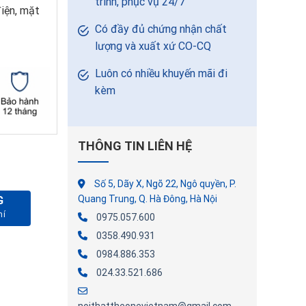
trình, phục vụ 24/7
điện, mặt
Có đầy đủ chứng nhận chất
lượng và xuất xứ CO-CQ
Luôn có nhiều khuyến mãi đi
kèm
THÔNG TIN LIÊN HỆ
Số 5, Dãy X, Ngõ 22, Ngô quyền, P.
Quang Trung, Q. Hà Đông, Hà Nội
G
ợng
0975.057.600
0358.490.931
0984.886.353
024.33.521.686