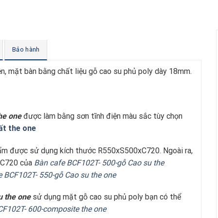
Bảo hành
ện, mặt bàn bằng chất liệu gỗ cao su phủ poly dày 18mm.
he one
được làm bằng sơn tĩnh điện màu sắc tùy chọn
hất the one
ẩm được sử dụng kích thước R550xS500xC720. Ngoài ra,
xC720 của
Bàn cafe BCF102T- 500-gỗ Cao su t
he
e BCF102T- 550-gỗ Cao su t
he one
 t
he one
sử dụng mặt gỗ cao su phủ poly bạn có thể
CF102T- 600-composite t
he one