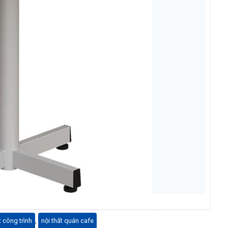
t công trình
,
nội thất quán cafe