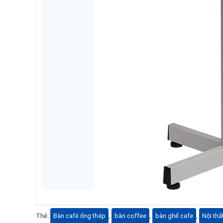
Thẻ:
Bàn café ống thép
,
bàn coffee
,
bàn ghế cafe
,
Nội thấ