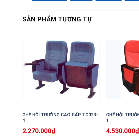
SẢN PHẨM TƯƠNG TỰ
GHẾ HỘI TRƯỜNG CAO CẤP TC02B-
GHẾ HỘI TRƯỜ
4
1
2.270.000
₫
4.530.000
₫