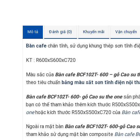
Mô tả
Đánh giá (0)
Khuyến mãi
Vận chuyển
Bàn cafe
chân tĩnh, sử dụng khung thép sơn tĩnh đi
KT : R600xS600xC720
Màu sắc của
Bàn cafe BCF102T- 600 – gỗ Cao su t
theo tiêu chuẩn
bảng màu sắt sơn tĩnh điện nội t
Bàn cafe BCF102T- 600- gỗ Cao su t
he one
sản ph
bạn có thể tham khảo thêm kích thước R500xS500
one
hoặc kích thước R550xS500xC720 của
Bàn caf
Ngoài ra mặt bàn
Bàn cafe BCF102T- 600-gỗ Cao su
tham khảo sử dụng mặt bàn composite
Bàn cafe B