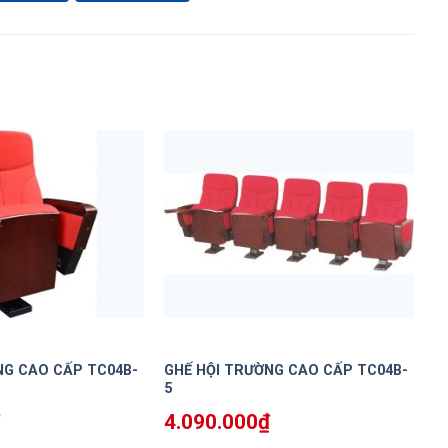
NG CAO CẤP TC04B-
GHẾ HỘI TRƯỜNG CAO CẤP TC04B-
5
4.090.000
₫