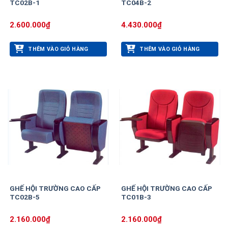
TC02B-1
TC04B-2
2.600.000
₫
4.430.000
₫
THÊM VÀO GIỎ HÀNG
THÊM VÀO GIỎ HÀNG
GHẾ HỘI TRƯỜNG CAO CẤP
GHẾ HỘI TRƯỜNG CAO CẤP
TC02B-5
TC01B-3
2.160.000
₫
2.160.000
₫