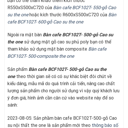
bạn có thể tham khảo thêm kích thước
R550xS500xC720 của
Bàn cafe BCF102T- 550-gỗ Cao
su t
he one
hoặc kích thước R600xS500xC720 của
Bàn
cafe BCF102T- 600-gỗ Cao su t
he one
Ngoài ra mặt bàn
Bàn cafe BCF102T- 500-gỗ Cao su
t
he one
sử dụng mặt gỗ cao su phủ poly bạn có thể
tham khảo sử dụng mặt bàn composite
Bàn cafe
BCF102T- 500-composite t
he one
Sản phẩm
Bàn cafe
BCF102T- 500-gỗ Cao su
the
one
theo thời gian sẽ có có sự khác biệt đôi chút về
kiểu dáng, mẫu mã do quá trình cải tiến, nâng cao chất
lượng sản phẩm cho người sử dụng vì vậy quý khách lưu
ý đơn giá, hình ảnh cần căn cứ vào website này để so
sánh:
2023-08-05: Sản phầm bàn cafe BCF102T-500-gỗ Cao
su nội thất the one là sản phẩm mới theo
thông báo số