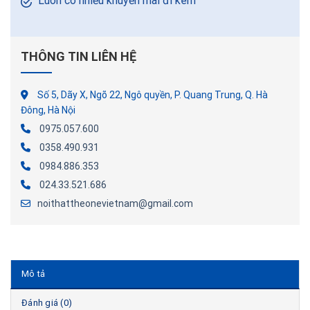
Luôn có nhiều khuyến mãi đi kèm
THÔNG TIN LIÊN HỆ
Số 5, Dãy X, Ngõ 22, Ngô quyền, P. Quang Trung, Q. Hà
Đông, Hà Nội
0975.057.600
0358.490.931
0984.886.353
024.33.521.686
noithattheonevietnam@gmail.com
Mô tả
Đánh giá (0)