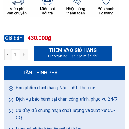
430.000
₫
THÊM VÀO GIỎ HÀNG
BÀN CAFE BCF102T - 500 - GỖ CAO SU số lượng
TÂN THỊNH PHÁT
Sản phẩm chính hãng Nội Thất The one
Dịch vụ bảo hành tại chân công trình, phục vụ 24/7
Có đầy đủ chứng nhận chất lượng và xuất xứ CO-
CQ