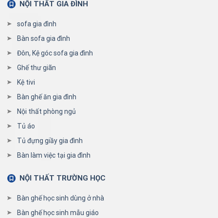
NỘI THẤT GIA ĐÌNH
sofa gia đình
Bàn sofa gia đình
Đôn, Kệ góc sofa gia đình
Ghế thư giãn
Kệ tivi
Bàn ghế ăn gia đình
Nội thất phòng ngủ
Tủ áo
Tủ đựng giầy gia đình
Bàn làm việc tại gia đình
NỘI THẤT TRƯỜNG HỌC
Bàn ghế học sinh dùng ở nhà
Bàn ghế học sinh mẫu giáo