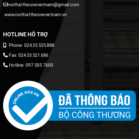
noithattheonevietnam@gmail.com
www.noithattheonevietnam.vn
HOTLINE HỖ TRỢ
Phone: 024.33.535.888
Fax: 024.33.521.686
Hotline: 097 505 7600