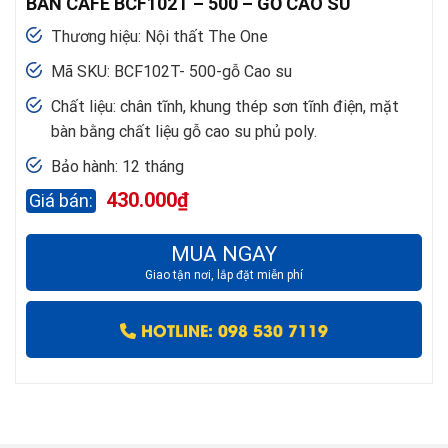
BÀN CAFE BCF102T – 500 – GỖ CAO SU
Thương hiệu: Nội thất The One
Mã SKU: BCF102T- 500-gỗ Cao su
Chất liệu: chân tĩnh, khung thép sơn tĩnh điện, mặt
bàn bằng chất liệu gỗ cao su phủ poly.
Bảo hành: 12 tháng
430.000
₫
MUA NGAY
Giao tận nơi, lắp đặt miễn phí
HOTLINE: 098 530 7119