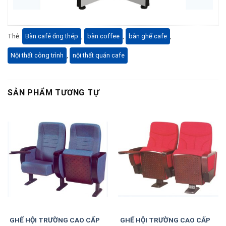
Thẻ:
Bàn café ống thép
,
bàn coffee
,
bàn ghế cafe
,
Nội thất công trình
,
nội thất quán cafe
SẢN PHẨM TƯƠNG TỰ
GHẾ HỘI TRƯỜNG CAO CẤP
GHẾ HỘI TRƯỜNG CAO CẤP