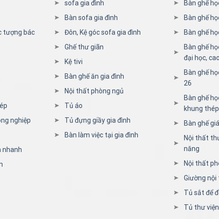
sofa gia đình
Bàn ghế họ
Bàn sofa gia đình
Bàn ghế họ
c tượng bác
Đôn, Kệ góc sofa gia đình
Bàn ghế học
Ghế thư giãn
Bàn ghế họ
đại học, ca
Kệ tivi
Bàn ghế họ
Bàn ghế ăn gia đình
26
Nội thất phòng ngủ
Bàn ghế học
hép
Tủ áo
khung thép
ông nghiệp
Tủ đựng giầy gia đình
Bàn ghế giá
Bàn làm việc tại gia đình
Nội thất th
năng
n nhanh
Nội thất ph
n
Giường nội 
Tủ sắt để đ
Tủ thư việ