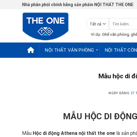
Chuyển
Nhà phân phối chính hãng sản phẩm NỘI THẤT THE ONE
đến
nội
Tìm
dung
kiếm:
Ví dụ: Ghế văn phòng, ghế
NỘI THẤT VĂN PHÒNG
NỘI THẤT CÔN
Mẫu hộc di đ
NGÀY ĐĂNG
27 
MẪU HỘC DI ĐỘN
Mẫu
Hộc di động Athena
nội thất the one
là sản ph