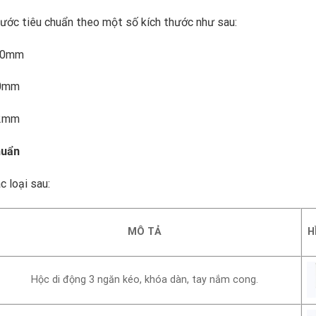
hước tiêu chuẩn theo một số kích thước như sau:
400mm
80mm
12mm
huẩn
 loại sau:
MÔ TẢ
H
Hộc di động 3 ngăn kéo, khóa dàn, tay nắm cong.