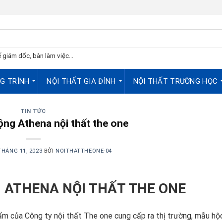
 giám dốc, bàn làm việc...
G TRÌNH
NỘI THẤT GIA ĐÌNH
NỘI THẤT TRƯỜNG HỌC
TIN TỨC
ộng Athena nội thất the one
THÁNG 11, 2023
BỞI
NOITHATTHEONE-04
G ATHENA
NỘI THẤT THE ONE
ẩm của Công ty nội thất The one cung cấp ra thị trường, mẫu hộ