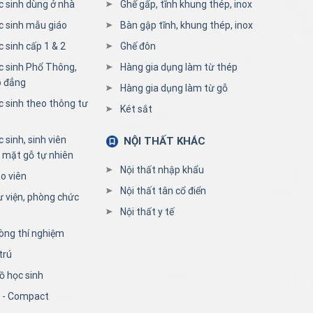
c sinh dùng ở nhà
Ghế gấp, tĩnh khung thép, inox
c sinh mẫu giáo
Bàn gập tĩnh, khung thép, inox
 sinh cấp 1 & 2
Ghế đôn
c sinh Phổ Thông,
Hàng gia dụng làm từ thép
o đẳng
Hàng gia dụng làm từ gỗ
c sinh theo thông tư
Két sắt
 sinh, sinh viên
NỘI THẤT KHÁC
 mặt gỗ tự nhiên
Nội thất nhập khẩu
o viên
Nội thất tân cổ điển
ư viện, phòng chức
Nội thất y tế
òng thí nghiệm
trú
ồ học sinh
n - Compact