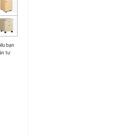
nếu bạn
ận tư