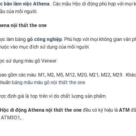
c bàn làm việc Athena
. Các mẫu Hộc di động phù hợp với mọi 
cầu của mỗi người.
hena nội thất the one
ợc làm bằng
gỗ công nghiệp
. Phù hợp với mọi không gian văn 
thuộc vào mục đích sử dụng của mỗi người.
c sử dụng màu gỗ Veneer:
bao gồm các màu: M1, M2, M5, M12, M20, M21, M22, M29 . Khác
 chuẩn
bảng mẫu màu gỗ nội thất the one
ợc định giá là top trên vì do chất lượng sản phẩm.
Hộc di động
Athena
nội thất the one
đều có ký hiệu là
ATM
đầ
, ATM3D1,…