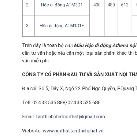
2
Hộc di động ATM3D1
400
480
612
3
Hộc di động ATM1D1F
Trên đây là toàn bộ
các
Mẫu Hộc di động Athena nội 
cần tư vấn hoặc nếu cần một loại sản phẩm khác thì b
vấn miễn phí:
CÔNG TY CỔ PHẦN ĐẦU TƯ VÀ SẢN XUẤT NỘI TH
Địa chỉ: Số 5, Dãy X, Ngõ 22 Phố Ngô Quyền, P.Quang 
Tell: 024.33.535.888/024.33.525.686
Email:
tanthinhphatnoithat@gmail.com
Website:
www.noithattanthinhphat.vn