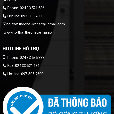
Phone: 024.33.521.686
Hotline: 097 505 7600
noithattheonevietnam@gmail.com
www.noithattheonevietnam.vn
HOTLINE HỖ TRỢ
Phone: 024.33.535.888
Fax: 024.33.521.686
Hotline: 097 505 7600