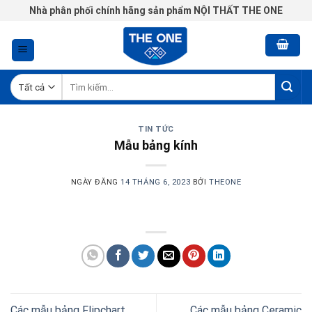
Chuyển
Nhà phân phối chính hãng sản phẩm NỘI THẤT THE ONE
đến
nội
dung
Tìm
kiếm:
TIN TỨC
Mẫu bảng kính
NGÀY ĐĂNG
14 THÁNG 6, 2023
BỞI
THEONE
Các mẫu bảng Flipchart
Các mẫu bảng Ceramic