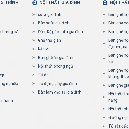
NG TRÌNH
NỘI THẤT GIA ĐÌNH
NỘI THẤ
sofa gia đình
Bàn ghế họ
Bàn sofa gia đình
Bàn ghế họ
c tượng bác
Đôn, Kệ góc sofa gia đình
Bàn ghế học
Ghế thư giãn
Bàn ghế họ
đại học, ca
Kệ tivi
Bàn ghế họ
Bàn ghế ăn gia đình
26
Nội thất phòng ngủ
Bàn ghế học
hép
Tủ áo
khung thép
ông nghiệp
Tủ đựng giầy gia đình
Bàn ghế giá
Bàn làm việc tại gia đình
Nội thất th
năng
n nhanh
Nội thất ph
n
Giường nội 
Tủ sắt để đ