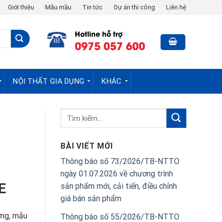
Giới thiệu
Mẫu mầu
Tin tức
Dự án thi công
Liên hệ
Hotline hỗ trợ
0975 057 600
NỘI THẤT GIA DỤNG
KHÁC
BÀI VIẾT MỚI
Thông báo số 73/2026/TB-NTTO
ngày 01.07.2026 về chương trình
E
sản phẩm mới, cải tiến, điều chỉnh
giá bán sản phẩm
ờng, mẫu
Thông báo số 55/2026/TB-NTTO