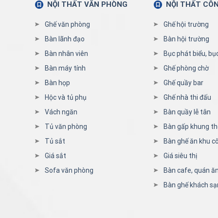
NỘI THẤT VĂN PHÒNG
NỘI THẤT CÔ
Ghế văn phòng
Ghế hội trường
Bàn lãnh đạo
Bàn hội trường
Bàn nhân viên
Bục phát biểu, bụ
Bàn máy tính
Ghế phòng chờ
Bàn họp
Ghế quầy bar
Hộc và tủ phụ
Ghế nhà thi đấu
Vách ngăn
Bàn quầy lễ tân
Tủ văn phòng
Bàn gấp khung t
Tủ sắt
Bàn ghế ăn khu c
Giá sắt
Giá siêu thị
Sofa văn phòng
Bàn cafe, quán ă
Bàn ghế khách sạ