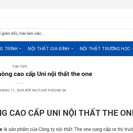
 giám dốc, bàn làm việc...
G TRÌNH
NỘI THẤT GIA ĐÌNH
NỘI THẤT TRƯỜNG HỌC
TIN TỨC
òng cao cấp Uni nội thất the one
THÁNG 11, 2023
BỞI
NOITHATTHEONE-04
G CAO CẤP UNI
NỘI THẤT THE ON
ne
là sản phẩm của Công ty nội thất The one cung cấp ra thị trư