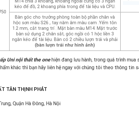
M14 chia 3 khoang, khoang ngoài cùng có 3 ngăn
kéo để đồ, 2 khoang phía trong để tài liệu và CPU.
750
Bàn góc cho trưởng phòng toàn bộ phần chân và
hộc sơn màu S26 , tay năm âm màu cam .Yếm tôn
1.2 mm, cắt trang trí . Mặt bàn màu M14. Mặt trước
bàn sử dụng 2 chân sắt, góc ngồi có 1 hộc liền 3
ngăn kéo để tài liệu. Bàn có 2 chiều lượn trái và phải
(bàn lượn trái như hình ảnh)
p Uni nội thất the one
hiện đang lưu hành, trong quá trình mua 
ẩm khác thì bạn hãy liên hệ ngay với chúng tôi theo thông tin 
ẤT TÂN THỊNH PHÁT
Trung, Quận Hà Đông, Hà Nội