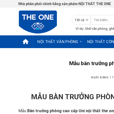
Chuyển
Nhà phân phối chính hãng sản phẩm NỘI THẤT THE ONE
đến
nội
Tìm
dung
kiếm:
Ví dụ: Ghế văn phòng, ghế
NỘI THẤT VĂN PHÒNG
NỘI THẤT CÔN
Mẫu bàn trưởng ph
NGÀY ĐĂNG
1 
MẪU BÀN TRƯỞNG PHÒN
Mẫu
Bàn trưởng phòng cao cấp Uni
nội thất the o