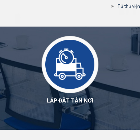
Tủ thư việ
LẮP ĐẶT TẬN NƠI