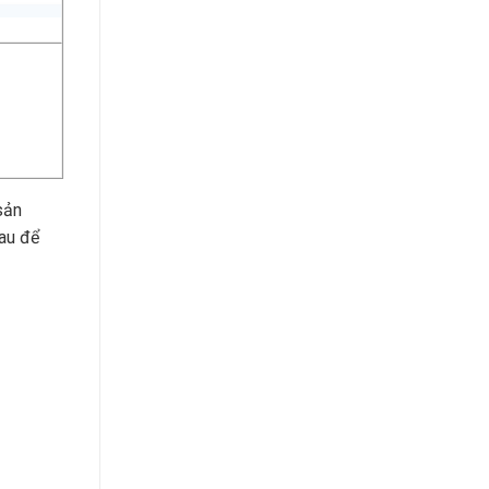
sản
sau để