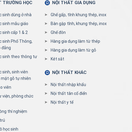
T TRƯỜNG HỌC
NỘI THẤT GIA DỤNG
c sinh dùng ở nhà
Ghế gấp, tĩnh khung thép, inox
c sinh mẫu giáo
Bàn gập tĩnh, khung thép, inox
 sinh cấp 1 & 2
Ghế đôn
c sinh Phổ Thông,
Hàng gia dụng làm từ thép
o đẳng
Hàng gia dụng làm từ gỗ
c sinh theo thông tư
Két sắt
 sinh, sinh viên
NỘI THẤT KHÁC
 mặt gỗ tự nhiên
Nội thất nhập khẩu
o viên
Nội thất tân cổ điển
ư viện, phòng chức
Nội thất y tế
òng thí nghiệm
trú
ồ học sinh