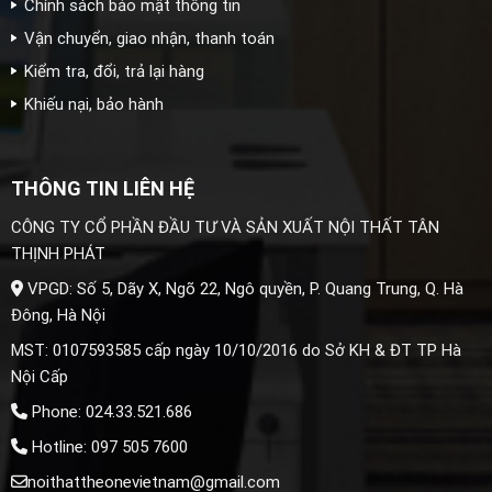
Chính sách bảo mật thông tin
Vận chuyển, giao nhận, thanh toán
Kiểm tra, đổi, trả lại hàng
Khiếu nại, bảo hành
THÔNG TIN LIÊN HỆ
CÔNG TY CỔ PHẦN ĐẦU TƯ VÀ SẢN XUẤT NỘI THẤT TÂN
THỊNH PHÁT
VPGD: Số 5, Dãy X, Ngõ 22, Ngô quyền, P. Quang Trung, Q. Hà
Đông, Hà Nội
MST: 0107593585 cấp ngày 10/10/2016 do Sở KH & ĐT TP Hà
Nội Cấp
Phone: 024.33.521.686
Hotline: 097 505 7600
noithattheonevietnam@gmail.com