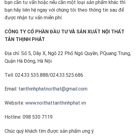
bạn cần tư vấn hoặc nếu cần một loại sản phẩm khác thì
bạn hãy liên hệ ngay với chúng tôi theo thông tin sau để
được nhận tư vấn miễn phí:
CÔNG TY CỔ PHẦN ĐẦU TƯ VÀ SẢN XUẤT NỘI THẤT
TÂN THỊNH PHÁT
Địa chỉ: Số 5, Dãy X, Ngõ 22 Phố Ngô Quyền, P.Quang Trung,
Quận Hà Đông, Hà Nội
Tell: 024.33.535.888/024.33.525.686
Email:
tanthinhphatnoithat@gmail.com
Website:
www.noithattanthinhphat.vn
Hotline: 098 530 7119
Chúc quý khách tìm được sản phẩm ưng ý