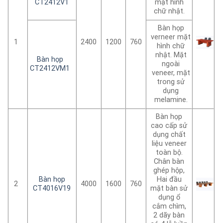
CT2412V1
mặt hình
chữ nhật.
Bàn họp
verneer mặt
1
2400
1200
760
hình chữ
nhật. Mặt
Bàn họp
ngoài
CT2412VM1
veneer, mặt
trong sử
dụng
melamine.
Bàn họp
cao cấp sử
dụng chất
liệu veneer
toàn bộ.
Chân bàn
ghép hộp,
Bàn họp
Hai đầu
2
4000
1600
760
CT4016V19
mặt bàn sử
dụng ổ
cắm chìm,
2 dãy bàn