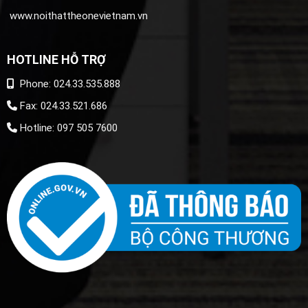
www.noithattheonevietnam.vn
HOTLINE HỖ TRỢ
Phone: 024.33.535.888
Fax: 024.33.521.686
Hotline: 097 505 7600