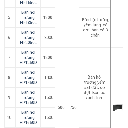
HP1650L
Bàn hội
5
trường
1800
Bàn hội trường
HP1850L
yếm lửng, có
đợt, bàn có 3
Bàn hội
chân.
6
trường
2000
HP2050L
Bàn hội
7
trường
1200
HP1250D
Bàn hội
Bàn hội
8
trường
1400
trường yếm
HP1450D
sát đất, có
Bàn hội
đợt. Bàn có
9
trường
1500
vách treo
HP1550D
500
750
Bàn hội
10
trường
1600
HP1650D