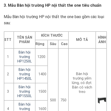
3. Mẫu Bàn hội trường HP
nội thất the one
tiêu chuẩn
Mẫu Bàn hội trường HP nội thất the one bao gồm các loại
sau:
KÍCH THƯỚC
TÊN SẢN
HÌNH
STT
MÔ TẢ
PHẨM
ẢNH
Rộng
Sâu
Cao
Bàn hội
1
trường
1200
HP1250L
Bàn hội
Bàn hội
2
trường
1400
trường yếm
HP1450L
lửng, có đợt.
Bàn hội
Bàn có vách
3
trường
1500
treo
HP1550L
500
750
Bàn hội
4
trường
1600