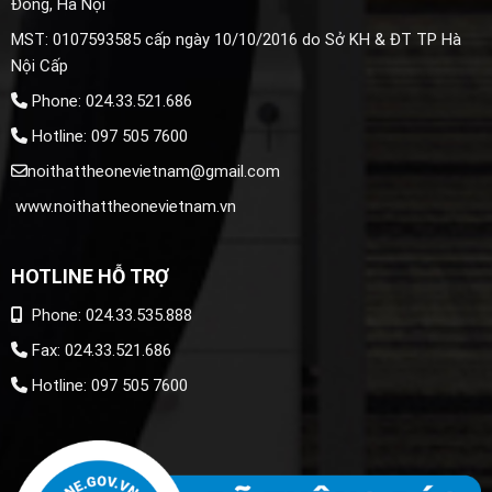
Đông, Hà Nội
MST: 0107593585 cấp ngày 10/10/2016 do Sở KH & ĐT TP Hà
Nội Cấp
Phone: 024.33.521.686
Hotline: 097 505 7600
noithattheonevietnam@gmail.com
www.noithattheonevietnam.vn
HOTLINE HỖ TRỢ
Phone: 024.33.535.888
Fax: 024.33.521.686
Hotline: 097 505 7600