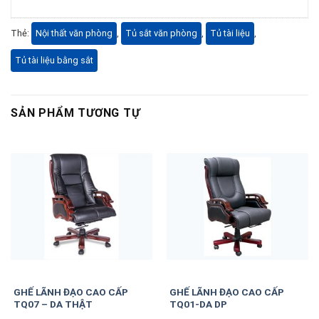
Thẻ:
Nội thất văn phòng
,
Tủ sắt văn phòng
,
Tủ tài liệu
,
Tủ tài liệu bằng sắt
SẢN PHẨM TƯƠNG TỰ
GHẾ LÃNH ĐẠO CAO CẤP
GHẾ LÃNH ĐẠO CAO CẤP
TQ07 – DA THẬT
TQ01-DA DP