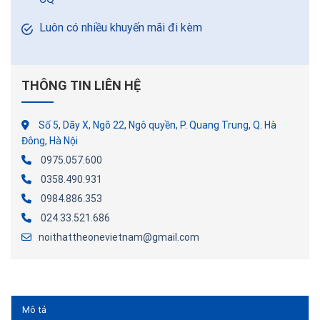
Luôn có nhiều khuyến mãi đi kèm
THÔNG TIN LIÊN HỆ
Số 5, Dãy X, Ngõ 22, Ngô quyền, P. Quang Trung, Q. Hà
Đông, Hà Nội
0975.057.600
0358.490.931
0984.886.353
024.33.521.686
noithattheonevietnam@gmail.com
Mô tả