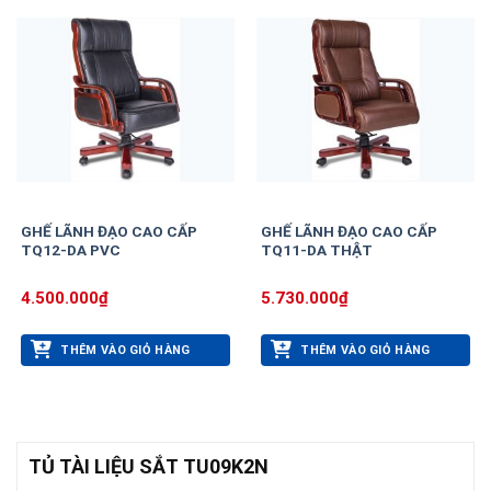
GHẾ LÃNH ĐẠO CAO CẤP
GHẾ LÃNH ĐẠO CAO CẤP
TQ12-DA PVC
TQ11-DA THẬT
4.500.000
₫
5.730.000
₫
THÊM VÀO GIỎ HÀNG
THÊM VÀO GIỎ HÀNG
TỦ TÀI LIỆU SẮT TU09K2N