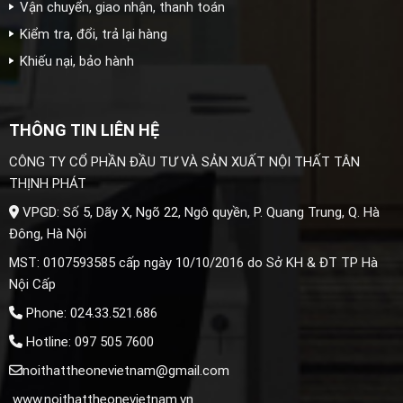
Vận chuyển, giao nhận, thanh toán
Kiểm tra, đổi, trả lại hàng
Khiếu nại, bảo hành
THÔNG TIN LIÊN HỆ
CÔNG TY CỔ PHẦN ĐẦU TƯ VÀ SẢN XUẤT NỘI THẤT TÂN
THỊNH PHÁT
VPGD: Số 5, Dãy X, Ngõ 22, Ngô quyền, P. Quang Trung, Q. Hà
Đông, Hà Nội
MST: 0107593585 cấp ngày 10/10/2016 do Sở KH & ĐT TP Hà
Nội Cấp
Phone: 024.33.521.686
Hotline: 097 505 7600
noithattheonevietnam@gmail.com
www.noithattheonevietnam.vn