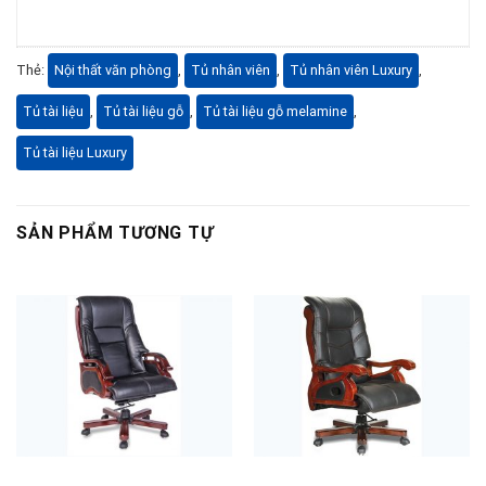
Thẻ:
Nội thất văn phòng
,
Tủ nhân viên
,
Tủ nhân viên Luxury
,
Tủ tài liệu
,
Tủ tài liệu gỗ
,
Tủ tài liệu gỗ melamine
,
Tủ tài liệu Luxury
SẢN PHẨM TƯƠNG TỰ