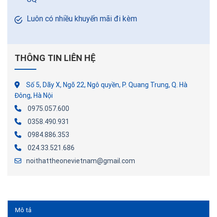
Luôn có nhiều khuyến mãi đi kèm
THÔNG TIN LIÊN HỆ
Số 5, Dãy X, Ngõ 22, Ngô quyền, P. Quang Trung, Q. Hà
Đông, Hà Nội
0975.057.600
0358.490.931
0984.886.353
024.33.521.686
noithattheonevietnam@gmail.com
Mô tả