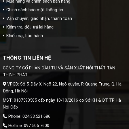
Mua hàng và chính sách bán hàng
Chính sách bảo mật thông tin
Vận chuyển, giao nhận, thanh toán
Kiểm tra, đổi, trả lại hàng
Khiếu nại, bảo hành
THÔNG TIN LIÊN HỆ
CÔNG TY CỔ PHẦN ĐẦU TƯ VÀ SẢN XUẤT NỘI THẤT TÂN
THỊNH PHÁT
VPGD: Số 5, Dãy X, Ngõ 22, Ngô quyền, P. Quang Trung, Q. Hà
Đông, Hà Nội
MST: 0107593585 cấp ngày 10/10/2016 do Sở KH & ĐT TP Hà
Nội Cấp
Phone: 024.33.521.686
Hotline: 097 505 7600