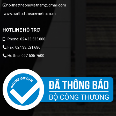
noithattheonevietnam@gmail.com
www.noithattheonevietnam.vn
HOTLINE HỖ TRỢ
Phone: 024.33.535.888
Fax: 024.33.521.686
Hotline: 097 505 7600