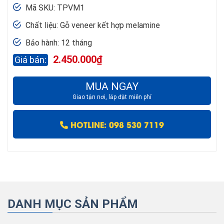
Mã SKU: TPVM1
Chất liệu: Gỗ veneer kết hợp melamine
Bảo hành: 12 tháng
2.450.000
₫
MUA NGAY
Giao tận nơi, lắp đặt miễn phí
HOTLINE: 098 530 7119
DANH MỤC SẢN PHẨM