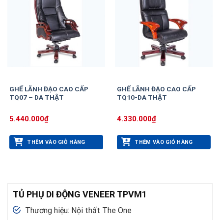
GHẾ LÃNH ĐẠO CAO CẤP
GHẾ LÃNH ĐẠO CAO CẤP
TQ07 – DA THẬT
TQ10-DA THẬT
5.440.000
₫
4.330.000
₫
THÊM VÀO GIỎ HÀNG
THÊM VÀO GIỎ HÀNG
TỦ PHỤ DI ĐỘNG VENEER TPVM1
Thương hiệu: Nội thất The One