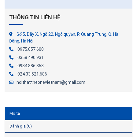
THÔNG TIN LIÊN HỆ
Số 5, Dãy X, Ngõ 22, Ngô quyền, P. Quang Trung, Q. Hà
Đông, Hà Nội
0975.057.600
0358.490.931
0984.886.353
024.33.521.686
noithattheonevietnam@gmail.com
Mô tả
Đánh giá (0)