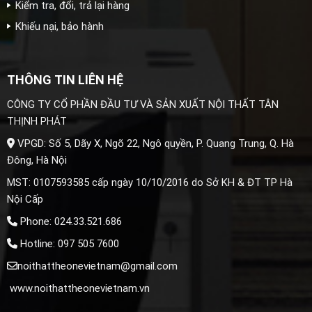
Kiểm tra, đổi, trả lại hàng
Khiếu nại, bảo hành
THÔNG TIN LIÊN HỆ
CÔNG TY CỔ PHẦN ĐẦU TƯ VÀ SẢN XUẤT NỘI THẤT TÂN
THỊNH PHÁT
VPGD: Số 5, Dãy X, Ngõ 22, Ngô quyền, P. Quang Trung, Q. Hà
Đông, Hà Nội
MST: 0107593585 cấp ngày 10/10/2016 do Sở KH & ĐT TP Hà
Nội Cấp
Phone: 024.33.521.686
Hotline: 097 505 7600
noithattheonevietnam@gmail.com
www.noithattheonevietnam.vn