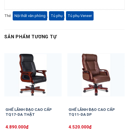
Thẻ:
Nội thất văn phòng
,
Tủ phụ
,
Tủ phụ Veneer
SẢN PHẨM TƯƠNG TỰ
GHẾ LÃNH ĐẠO CAO CẤP
GHẾ LÃNH ĐẠO CAO CẤP
TQ17-DA THẬT
TQ11-DA DP
4.890.000
₫
4.520.000
₫