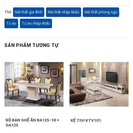
Thẻ:
Nội thất gia đình
,
Nội thất nhập khẩu
,
Nội thất phòng ngủ
,
Tủ áo
,
Tủ áo nhập khẩu
SẢN PHẨM TƯƠNG TỰ
BỘ BÀN GHẾ ĂN BA125-18 +
KỆ TIVI KTV101
GA125