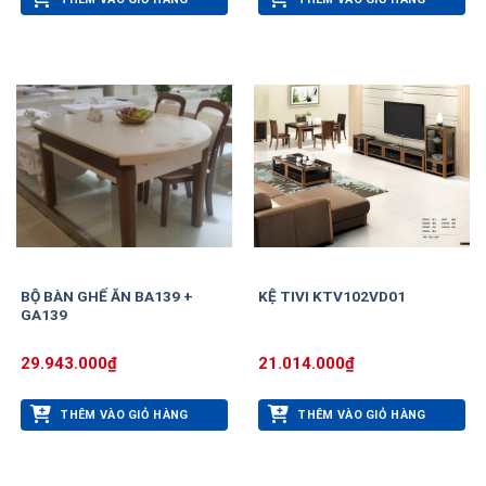
BỘ BÀN GHẾ ĂN BA139 +
KỆ TIVI KTV102VD01
GA139
29.943.000
₫
21.014.000
₫
THÊM VÀO GIỎ HÀNG
THÊM VÀO GIỎ HÀNG