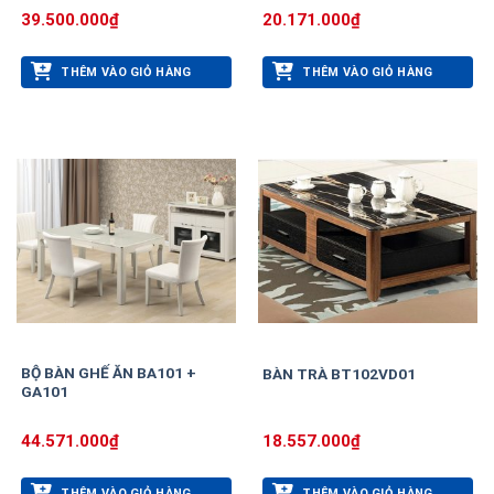
39.500.000
₫
20.171.000
₫
THÊM VÀO GIỎ HÀNG
THÊM VÀO GIỎ HÀNG
BỘ BÀN GHẾ ĂN BA101 +
BÀN TRÀ BT102VD01
GA101
44.571.000
₫
18.557.000
₫
THÊM VÀO GIỎ HÀNG
THÊM VÀO GIỎ HÀNG