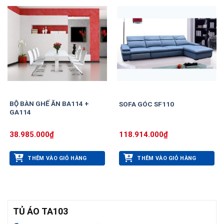
BỘ BÀN GHẾ ĂN BA114 +
SOFA GÓC SF110
GA114
38.985.000
₫
118.914.000
₫
THÊM VÀO GIỎ HÀNG
THÊM VÀO GIỎ HÀNG
TỦ ÁO TA103