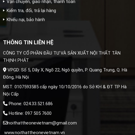
Vận chuyển, giao nhận, thanh toán
Kiểm tra, đổi, trả lại hàng
Khiếu nại, bảo hành
THÔNG TIN LIÊN HỆ
CÔNG TY CỔ PHẦN ĐẦU TƯ VÀ SẢN XUẤT NỘI THẤT TÂN
THỊNH PHÁT
VPGD: Số 5, Dãy X, Ngõ 22, Ngô quyền, P. Quang Trung, Q. Hà
Đông, Hà Nội
MST: 0107593585 cấp ngày 10/10/2016 do Sở KH & ĐT TP Hà
Nội Cấp
Phone: 024.33.521.686
Hotline: 097 505 7600
noithattheonevietnam@gmail.com
www.noithattheonevietnam.vn