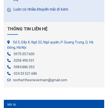
Luôn có nhiều khuyến mãi đi kèm
THÔNG TIN LIÊN HỆ
Số 5, Dãy X, Ngõ 22, Ngô quyền, P. Quang Trung, Q. Hà
Đông, Hà Nội
0975.057.600
0358.490.931
0984.886.353
024.33.521.686
noithattheonevietnam@gmail.com
Mô tả