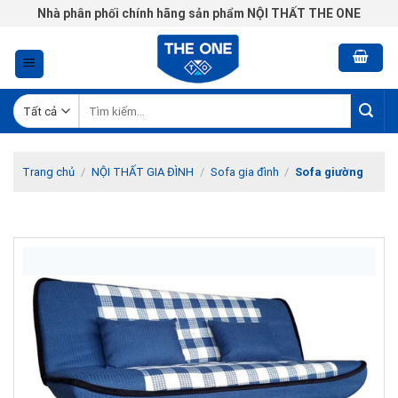
Chuyển
Nhà phân phối chính hãng sản phẩm NỘI THẤT THE ONE
đến
nội
dung
Tìm
kiếm:
Trang chủ
/
NỘI THẤT GIA ĐÌNH
/
Sofa gia đình
/
Sofa giường