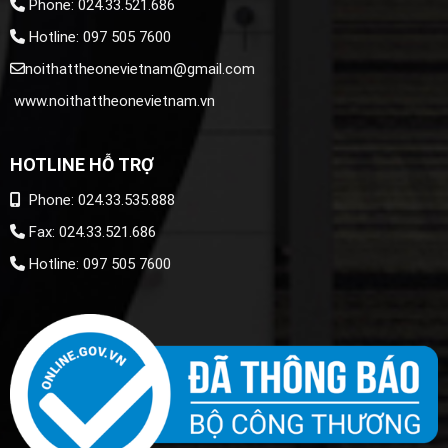
Phone: 024.33.521.686
Hotline: 097 505 7600
noithattheonevietnam@gmail.com
www.noithattheonevietnam.vn
HOTLINE HỖ TRỢ
Phone: 024.33.535.888
Fax: 024.33.521.686
Hotline: 097 505 7600