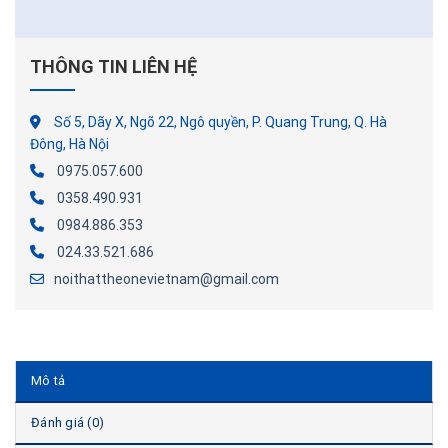
THÔNG TIN LIÊN HỆ
Số 5, Dãy X, Ngõ 22, Ngô quyền, P. Quang Trung, Q. Hà
Đông, Hà Nội
0975.057.600
0358.490.931
0984.886.353
024.33.521.686
noithattheonevietnam@gmail.com
Mô tả
Đánh giá (0)