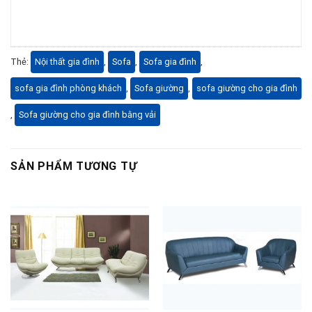
Thẻ:
Nội thất gia đình
,
Sofa
,
Sofa gia đình
,
sofa gia đình phòng khách
,
Sofa giường
,
sofa giường cho gia đình
,
Sofa giường cho gia đình bằng vải
SẢN PHẨM TƯƠNG TỰ