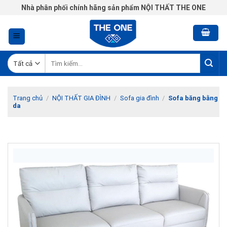
Chuyển
Nhà phân phối chính hãng sản phẩm NỘI THẤT THE ONE
đến
nội
dung
Tìm
kiếm:
Trang chủ
/
NỘI THẤT GIA ĐÌNH
/
Sofa gia đình
/
Sofa băng bằng
da