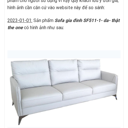
phẩm cho người sử dụng vì vậy quý khách lưu ý đơn giá,
hình ảnh cần căn cứ vào website này để so sánh:
2023-01-01:
Sản phẩm
Sofa gia đình SF511-1- da- thật
t
he one
có hình ảnh như sau: