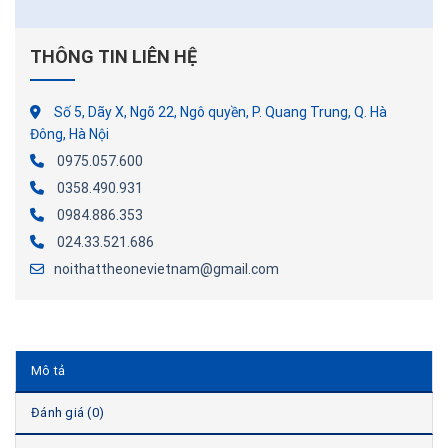
THÔNG TIN LIÊN HỆ
Số 5, Dãy X, Ngõ 22, Ngô quyền, P. Quang Trung, Q. Hà
Đông, Hà Nội
0975.057.600
0358.490.931
0984.886.353
024.33.521.686
noithattheonevietnam@gmail.com
Mô tả
Đánh giá (0)