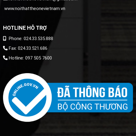
www.noithattheonevietnam.vn
HOTLINE HỖ TRỢ
Phone: 024.33.535.888
Fax: 024.33.521.686
Hotline: 097 505 7600