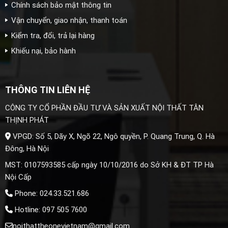
Chính sách bảo mật thông tin
Vận chuyển, giao nhận, thanh toán
Kiểm tra, đổi, trả lại hàng
Khiếu nại, bảo hành
THÔNG TIN LIÊN HỆ
CÔNG TY CỔ PHẦN ĐẦU TƯ VÀ SẢN XUẤT NỘI THẤT TÂN
THỊNH PHÁT
VPGD: Số 5, Dãy X, Ngõ 22, Ngô quyền, P. Quang Trung, Q. Hà
Đông, Hà Nội
MST: 0107593585 cấp ngày 10/10/2016 do Sở KH & ĐT TP Hà
Nội Cấp
Phone: 024.33.521.686
Hotline: 097 505 7600
noithattheonevietnam@gmail.com