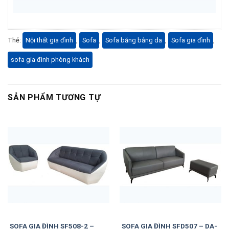
Thẻ:
Nội thất gia đình
,
Sofa
,
Sofa băng bằng da
,
Sofa gia đình
,
sofa gia đình phòng khách
SẢN PHẨM TƯƠNG TỰ
SOFA GIA ĐÌNH SF508-2 –
SOFA GIA ĐÌNH SFD507 – DA-