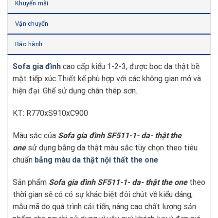
Khuyến mãi
Vận chuyển
Bảo hành
Sofa gia đình
cao cấp kiểu 1-2-3, được bọc da thật bề
mặt tiếp xúc.Thiết kế phù hợp với các không gian mở và
hiện đại. Ghế sử dụng chân thép sơn.
KT: R770xS910xC900
Màu sắc của
Sofa gia đình SF511-1- da- thật
t
he
one
sử dụng bằng da thật màu sắc tùy chọn theo tiêu
chuẩn
bảng màu da thật nội thất the one
Sản phẩm
Sofa gia đình SF511-1- da- thật
t
he one
theo
thời gian sẽ có có sự khác biệt đôi chút về kiểu dáng,
mẫu mã do quá trình cải tiến, nâng cao chất lượng sản