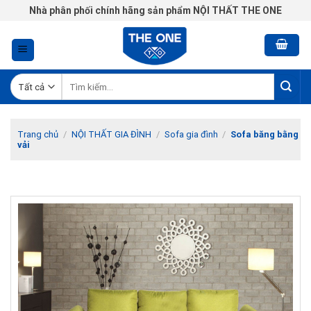
Chuyển
Nhà phân phối chính hãng sản phẩm NỘI THẤT THE ONE
đến
nội
dung
Tìm
kiếm:
Trang chủ
/
NỘI THẤT GIA ĐÌNH
/
Sofa gia đình
/
Sofa băng bằng
vải