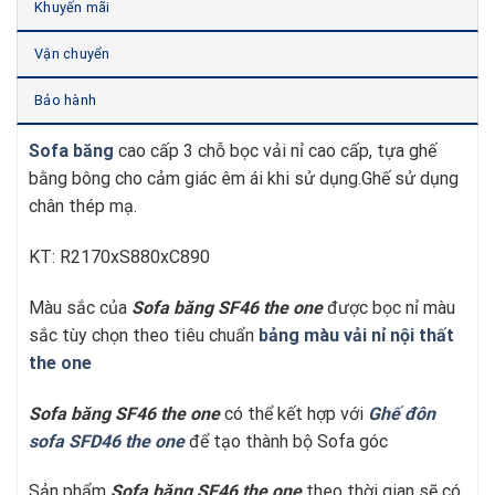
Khuyến mãi
Vận chuyển
Bảo hành
Sofa băng
cao cấp 3 chỗ bọc vải nỉ cao cấp, tựa ghế
bằng bông cho cảm giác êm ái khi sử dụng.Ghế sử dụng
chân thép mạ.
KT: R2170xS880xC890
Màu sắc của
Sofa băng SF46
t
he one
được bọc nỉ màu
sắc tùy chọn theo tiêu chuẩn
bảng màu vải nỉ nội thất
the one
Sofa băng SF46
t
he one
có thể kết hợp với
Ghế đôn
sofa SFD46 the one
để tạo thành bộ Sofa góc
Sản phẩm
Sofa băng SF46
t
he one
theo thời gian sẽ có