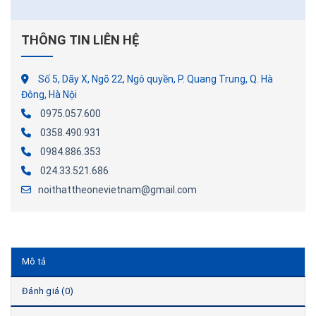
THÔNG TIN LIÊN HỆ
Số 5, Dãy X, Ngõ 22, Ngô quyền, P. Quang Trung, Q. Hà
Đông, Hà Nội
0975.057.600
0358.490.931
0984.886.353
024.33.521.686
noithattheonevietnam@gmail.com
Mô tả
Đánh giá (0)