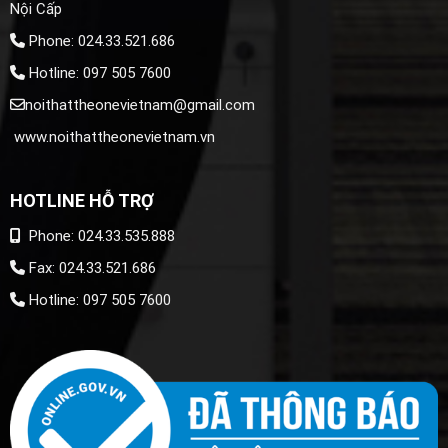
Nội Cấp
Phone: 024.33.521.686
Hotline: 097 505 7600
noithattheonevietnam@gmail.com
www.noithattheonevietnam.vn
HOTLINE HỖ TRỢ
Phone: 024.33.535.888
Fax: 024.33.521.686
Hotline: 097 505 7600