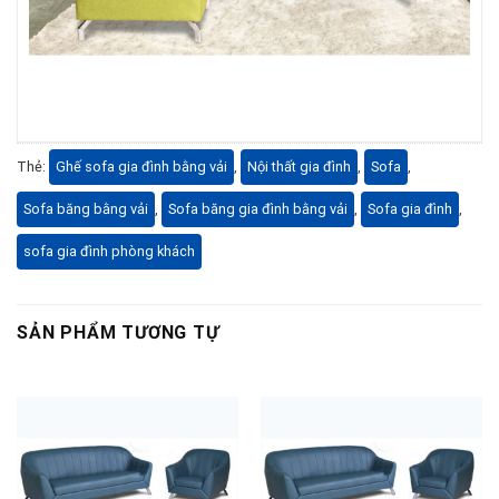
Thẻ:
Ghế sofa gia đình bằng vải
,
Nội thất gia đình
,
Sofa
,
Sofa băng bằng vải
,
Sofa băng gia đình bằng vải
,
Sofa gia đình
,
sofa gia đình phòng khách
SẢN PHẨM TƯƠNG TỰ