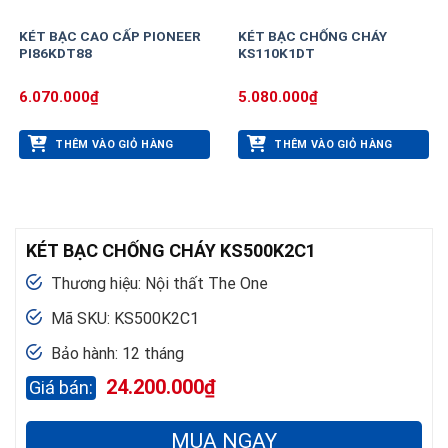
KÉT BẠC CAO CẤP PIONEER
KÉT BẠC CHỐNG CHÁY
PI86KDT88
KS110K1DT
6.070.000
₫
5.080.000
₫
THÊM VÀO GIỎ HÀNG
THÊM VÀO GIỎ HÀNG
KÉT BẠC CHỐNG CHÁY KS500K2C1
Thương hiệu: Nội thất The One
Mã SKU: KS500K2C1
Bảo hành: 12 tháng
24.200.000
₫
MUA NGAY