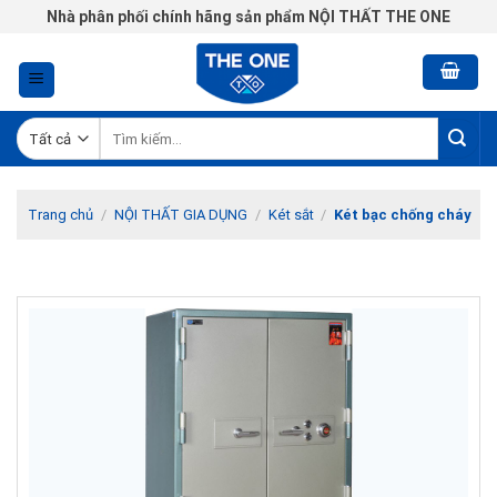
Chuyển
Nhà phân phối chính hãng sản phẩm NỘI THẤT THE ONE
đến
nội
dung
Tìm
kiếm:
Trang chủ
/
NỘI THẤT GIA DỤNG
/
Két sắt
/
Két bạc chống cháy