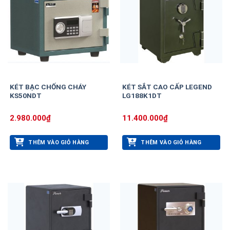
KÉT BẠC CHỐNG CHÁY
KÉT SẮT CAO CẤP LEGEND
KS50NDT
LG188K1DT
2.980.000
₫
11.400.000
₫
THÊM VÀO GIỎ HÀNG
THÊM VÀO GIỎ HÀNG