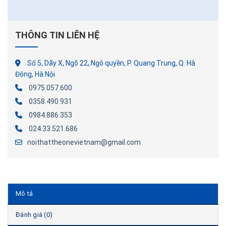
THÔNG TIN LIÊN HỆ
Số 5, Dãy X, Ngõ 22, Ngô quyền, P. Quang Trung, Q. Hà
Đông, Hà Nội
0975.057.600
0358.490.931
0984.886.353
024.33.521.686
noithattheonevietnam@gmail.com
Mô tả
Đánh giá (0)