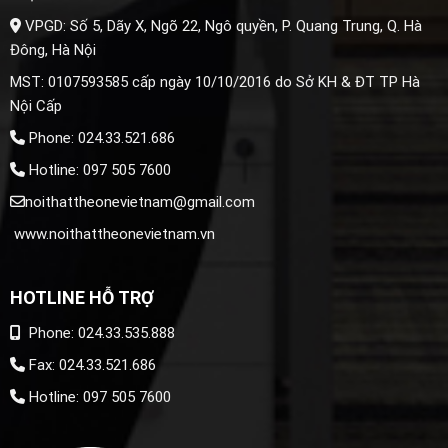
VPGD: Số 5, Dãy X, Ngõ 22, Ngô quyền, P. Quang Trung, Q. Hà
Đông, Hà Nội
MST: 0107593585 cấp ngày 10/10/2016 do Sở KH & ĐT TP Hà
Nội Cấp
Phone: 024.33.521.686
Hotline: 097 505 7600
noithattheonevietnam@gmail.com
www.noithattheonevietnam.vn
HOTLINE HỖ TRỢ
Phone: 024.33.535.888
Fax: 024.33.521.686
Hotline: 097 505 7600