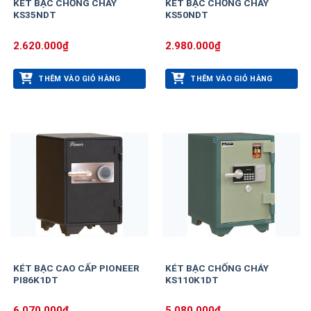
KÉT BẠC CHỐNG CHÁY
KÉT BẠC CHỐNG CHÁY
KS35NDT
KS50NDT
2.620.000
₫
2.980.000
₫
THÊM VÀO GIỎ HÀNG
THÊM VÀO GIỎ HÀNG
KÉT BẠC CAO CẤP PIONEER
KÉT BẠC CHỐNG CHÁY
PI86K1DT
KS110K1DT
6.070.000
₫
5.080.000
₫