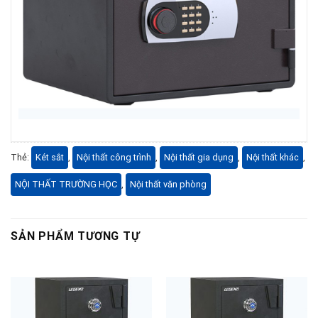
Thẻ:
Két sắt
,
Nội thất công trình
,
Nội thất gia dụng
,
Nội thất khác
,
NỘI THẤT TRƯỜNG HỌC
,
Nội thất văn phòng
SẢN PHẨM TƯƠNG TỰ