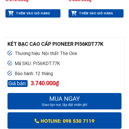
THÊM VÀO GIỎ HÀNG
THÊM VÀO GIỎ HÀNG
KÉT BẠC CAO CẤP PIONEER PI56KDT77K
Thương hiệu: Nội thất The One
Mã SKU: PI56KDT77K
Bảo hành: 12 tháng
3.740.000
₫
MUA NGAY
Giao tận nơi, lắp đặt miễn phí
HOTLINE: 098 530 7119