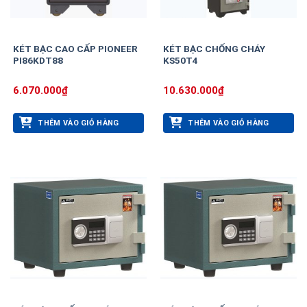
KÉT BẠC CAO CẤP PIONEER
KÉT BẠC CHỐNG CHÁY
PI86KDT88
KS50T4
6.070.000
₫
10.630.000
₫
THÊM VÀO GIỎ HÀNG
THÊM VÀO GIỎ HÀNG