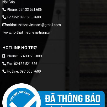
Nội Cấp
Phone: 024.33.521.686
Hotline: 097 505 7600
noithattheonevietnam@gmail.com
www.noithattheonevietnam.vn
HOTLINE HỖ TRỢ
Phone: 024.33.535.888
Fax: 024.33.521.686
Hotline: 097 505 7600