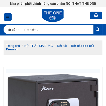
Chuyển
Nhà phân phối chính hãng sản phẩm NỘI THẤT THE ONE
đến
nội
dung
Tìm
kiếm:
Trang chủ
/
NỘI THẤT GIA DỤNG
/
Két sắt
/
Két sắt cao cấp
Pioneer