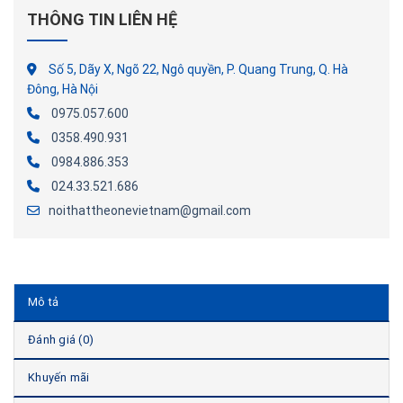
THÔNG TIN LIÊN HỆ
Số 5, Dãy X, Ngõ 22, Ngô quyền, P. Quang Trung, Q. Hà
Đông, Hà Nội
0975.057.600
0358.490.931
0984.886.353
024.33.521.686
noithattheonevietnam@gmail.com
Mô tả
Đánh giá (0)
Khuyến mãi