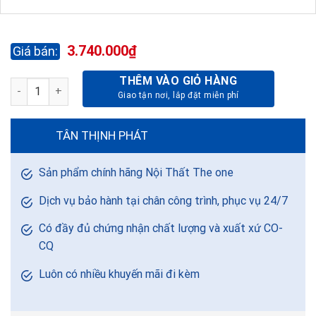
3.740.000
₫
THÊM VÀO GIỎ HÀNG
KÉT BẠC CAO CẤP PIONEER PI56KDT77K số lượng
TÂN THỊNH PHÁT
Sản phẩm chính hãng Nội Thất The one
Dịch vụ bảo hành tại chân công trình, phục vụ 24/7
Có đầy đủ chứng nhận chất lượng và xuất xứ CO-
CQ
Luôn có nhiều khuyến mãi đi kèm