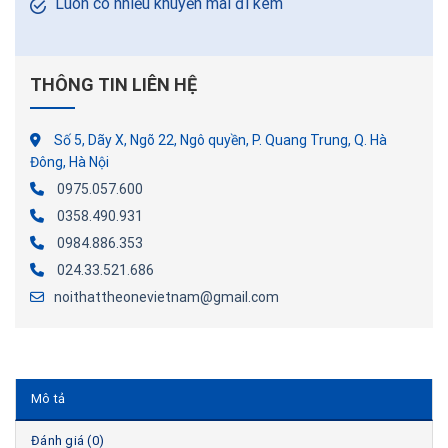
Luôn có nhiều khuyến mãi đi kèm
THÔNG TIN LIÊN HỆ
Số 5, Dãy X, Ngõ 22, Ngô quyền, P. Quang Trung, Q. Hà
Đông, Hà Nội
0975.057.600
0358.490.931
0984.886.353
024.33.521.686
noithattheonevietnam@gmail.com
Mô tả
Đánh giá (0)