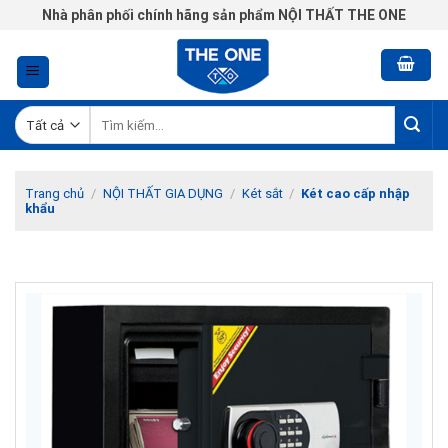
Chuyển
Nhà phân phối chính hãng sản phẩm NỘI THẤT THE ONE
đến
nội
dung
Tìm
kiếm:
Trang chủ
/
NỘI THẤT GIA DỤNG
/
Két sắt
/
Két cao cấp nhập
khẩu