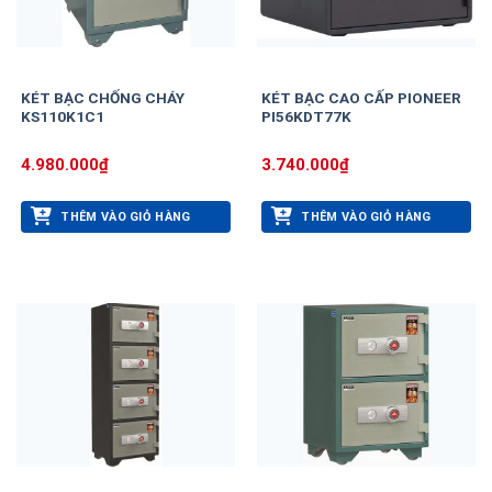
KÉT BẠC CHỐNG CHÁY
KÉT BẠC CAO CẤP PIONEER
KS110K1C1
PI56KDT77K
4.980.000
₫
3.740.000
₫
THÊM VÀO GIỎ HÀNG
THÊM VÀO GIỎ HÀNG