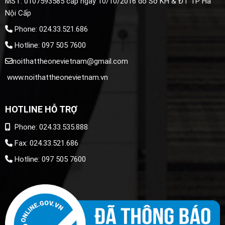
MST: 0107593585 cấp ngày 10/10/2016 do Sở KH & ĐT TP Hà
Nội Cấp
Phone: 024.33.521.686
Hotline: 097 505 7600
noithattheonevietnam@gmail.com
www.noithattheonevietnam.vn
HOTLINE HỖ TRỢ
Phone: 024.33.535.888
Fax: 024.33.521.686
Hotline: 097 505 7600