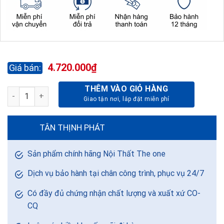
4.720.000
₫
THÊM VÀO GIỎ HÀNG
KÉT BẠC CAO CẤP NHẬP KHẨU KDH33KC số lượng
TÂN THỊNH PHÁT
Sản phẩm chính hãng Nội Thất The one
Dịch vụ bảo hành tại chân công trình, phục vụ 24/7
Có đầy đủ chứng nhận chất lượng và xuất xứ CO-
CQ