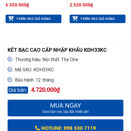
6.550.000
₫
2.520.000
₫
THÊM VÀO GIỎ HÀNG
THÊM VÀO GIỎ HÀNG
KÉT BẠC CAO CẤP NHẬP KHẨU KDH33KC
Thương hiệu: Nội thất The One
Mã SKU: KDH33KC
Bảo hành: 12 tháng
4.720.000
₫
MUA NGAY
Giao tận nơi, lắp đặt miễn phí
HOTLINE: 098 530 7119