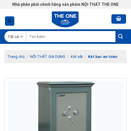
Chuyển
Nhà phân phối chính hãng sản phẩm NỘI THẤT THE ONE
đến
nội
dung
Tìm
kiếm:
Trang chủ
/
NỘI THẤT GIA DỤNG
/
Két sắt
/
Két bạc an toàn