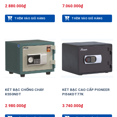
2.880.000
₫
7.060.000
₫
THÊM VÀO GIỎ HÀNG
THÊM VÀO GIỎ HÀNG
KÉT BẠC CHỐNG CHÁY
KÉT BẠC CAO CẤP PIONEER
KS50NDT
PI56KDT77K
2.980.000
₫
3.740.000
₫