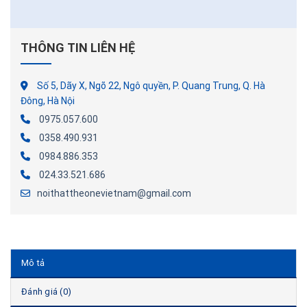
THÔNG TIN LIÊN HỆ
Số 5, Dãy X, Ngõ 22, Ngô quyền, P. Quang Trung, Q. Hà
Đông, Hà Nội
0975.057.600
0358.490.931
0984.886.353
024.33.521.686
noithattheonevietnam@gmail.com
Mô tả
Đánh giá (0)