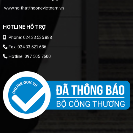
www.noithattheonevietnam.vn
HOTLINE HỖ TRỢ
Phone: 024.33.535.888
Fax: 024.33.521.686
Hotline: 097 505 7600