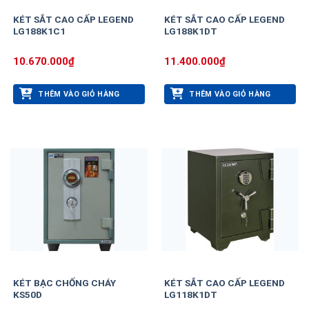
KÉT SẮT CAO CẤP LEGEND
KÉT SẮT CAO CẤP LEGEND
LG188K1C1
LG188K1DT
10.670.000
₫
11.400.000
₫
THÊM VÀO GIỎ HÀNG
THÊM VÀO GIỎ HÀNG
KÉT BẠC CHỐNG CHÁY
KÉT SẮT CAO CẤP LEGEND
KS50D
LG118K1DT