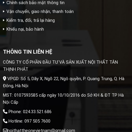
Chính sách bảo mật thông tin
Vận chuyển, giao nhận, thanh toán
Kiểm tra, đổi, trả lại hàng
Khiếu nại, bảo hành
THÔNG TIN LIÊN HỆ
CÔNG TY CỔ PHẦN ĐẦU TƯ VÀ SẢN XUẤT NỘI THẤT TÂN
THỊNH PHÁT
VPGD: Số 5, Dãy X, Ngõ 22, Ngô quyền, P. Quang Trung, Q. Hà
Đông, Hà Nội
MST: 0107593585 cấp ngày 10/10/2016 do Sở KH & ĐT TP Hà
Nội Cấp
Phone: 024.33.521.686
Hotline: 097 505 7600
noithattheonevietnam@gmail.com