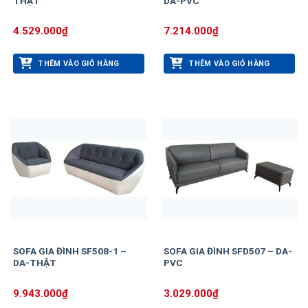
THẬT
DA-PVC
4.529.000
₫
7.214.000
₫
THÊM VÀO GIỎ HÀNG
THÊM VÀO GIỎ HÀNG
SOFA GIA ĐÌNH SF508-1 –
SOFA GIA ĐÌNH SFD507 – DA-
DA-THẬT
PVC
9.943.000
₫
3.029.000
₫