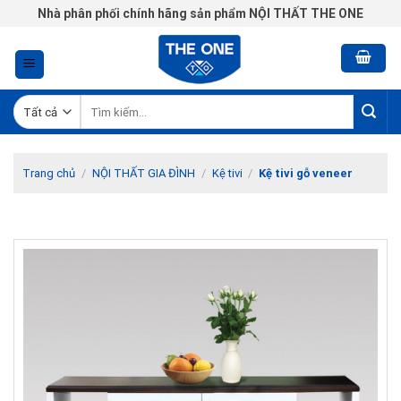
Chuyển
Nhà phân phối chính hãng sản phẩm NỘI THẤT THE ONE
đến
nội
dung
Tìm
kiếm:
Trang chủ
/
NỘI THẤT GIA ĐÌNH
/
Kệ tivi
/
Kệ tivi gỗ veneer