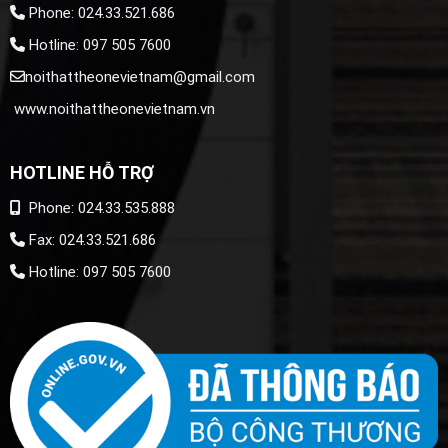
Phone: 024.33.521.686
Hotline: 097 505 7600
noithattheonevietnam@gmail.com
www.noithattheonevietnam.vn
HOTLINE HỖ TRỢ
Phone: 024.33.535.888
Fax: 024.33.521.686
Hotline: 097 505 7600