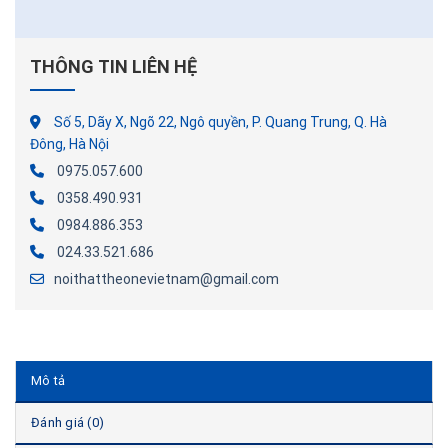
THÔNG TIN LIÊN HỆ
Số 5, Dãy X, Ngõ 22, Ngô quyền, P. Quang Trung, Q. Hà
Đông, Hà Nội
0975.057.600
0358.490.931
0984.886.353
024.33.521.686
noithattheonevietnam@gmail.com
Mô tả
Đánh giá (0)