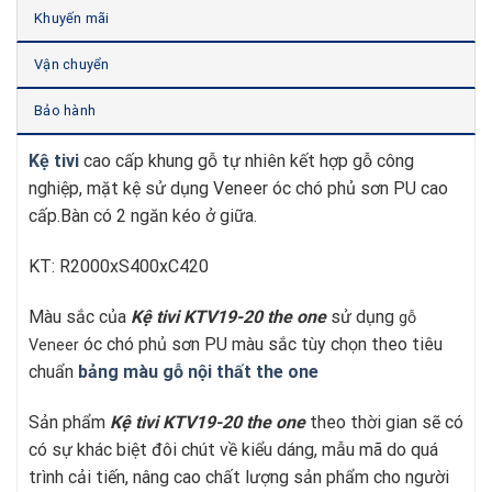
Khuyến mãi
Vận chuyển
Bảo hành
Kệ tivi
cao cấp khung gỗ tự nhiên kết hợp gỗ công
nghiệp, mặt kệ sử dụng Veneer óc chó phủ sơn PU cao
cấp.Bàn có 2 ngăn kéo ở giữa.
KT: R2000xS400xC420
Màu sắc của
Kệ tivi KTV19-20
t
he one
sử dụng
gỗ
óc chó phủ sơn PU màu sắc tùy chọn theo tiêu
Veneer
chuẩn
bảng màu gỗ nội thất the one
Sản phẩm
Kệ tivi KTV19-20
t
he one
theo thời gian sẽ có
có sự khác biệt đôi chút về kiểu dáng, mẫu mã do quá
trình cải tiến, nâng cao chất lượng sản phẩm cho người