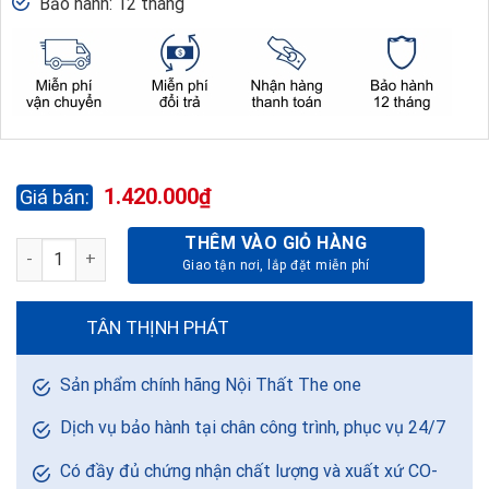
Bảo hành: 12 tháng
1.420.000
₫
THÊM VÀO GIỎ HÀNG
GHẾ PHÒNG CHỜ PC51-3 KHUNG SƠN số lượng
TÂN THỊNH PHÁT
Sản phẩm chính hãng Nội Thất The one
Dịch vụ bảo hành tại chân công trình, phục vụ 24/7
Có đầy đủ chứng nhận chất lượng và xuất xứ CO-