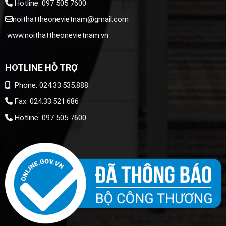
Hotline: 097 505 7600
noithattheonevietnam@gmail.com
www.noithattheonevietnam.vn
HOTLINE HỖ TRỢ
Phone: 024.33.535.888
Fax: 024.33.521.686
Hotline: 097 505 7600