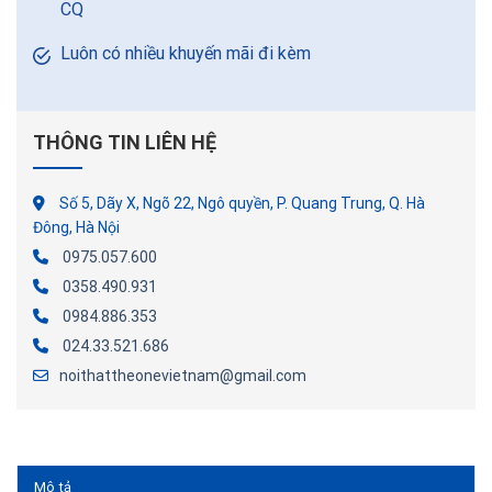
CQ
Luôn có nhiều khuyến mãi đi kèm
THÔNG TIN LIÊN HỆ
Số 5, Dãy X, Ngõ 22, Ngô quyền, P. Quang Trung, Q. Hà
Đông, Hà Nội
0975.057.600
0358.490.931
0984.886.353
024.33.521.686
noithattheonevietnam@gmail.com
Mô tả