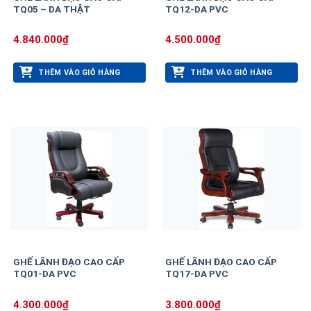
TQ05 – DA THẬT
TQ12-DA PVC
4.840.000
₫
4.500.000
₫
THÊM VÀO GIỎ HÀNG
THÊM VÀO GIỎ HÀNG
GHẾ LÃNH ĐẠO CAO CẤP
GHẾ LÃNH ĐẠO CAO CẤP
TQ01-DA PVC
TQ17-DA PVC
4.300.000
₫
3.800.000
₫