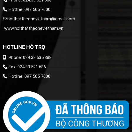
Hotline: 097 505 7600
noithattheonevietnam@gmail.com
www.noithattheonevietnam.vn
HOTLINE HỖ TRỢ
Phone: 024.33.535.888
Fax: 024.33.521.686
Hotline: 097 505 7600