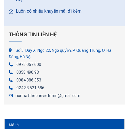
Luôn có nhiều khuyến mãi đi kèm
THÔNG TIN LIÊN HỆ
Số 5, Dãy X, Ngõ 22, Ngô quyền, P. Quang Trung, Q. Hà
Đông, Hà Nội
0975.057.600
0358.490.931
0984.886.353
024.33.521.686
noithattheonevietnam@gmail.com
Mô tả