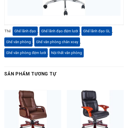
Thẻ:
Ghế lãnh đạo
,
Ghế lãnh đạo đệm lưới
,
Ghế lãnh đạo GL
,
Ghế văn phòng
,
Ghế văn phòng chân xoay
,
Ghế văn phòng đệm lưới
,
Nội thất văn phòng
SẢN PHẨM TƯƠNG TỰ