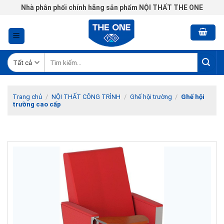
Chuyển
Nhà phân phối chính hãng sản phẩm NỘI THẤT THE ONE
đến
nội
dung
Tìm
kiếm:
Trang chủ
/
NỘI THẤT CÔNG TRÌNH
/
Ghế hội trường
/
Ghế hội
trường cao cấp