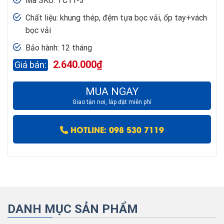
Mã SKU: TC11-3
Chất liệu: khung thép, đệm tựa bọc vải, ốp tay+vách
bọc vải
Bảo hành: 12 tháng
2.640.000
₫
MUA NGAY
Giao tận nơi, lắp đặt miễn phí
HOTLINE: 098 530 7119
DANH MỤC SẢN PHẨM