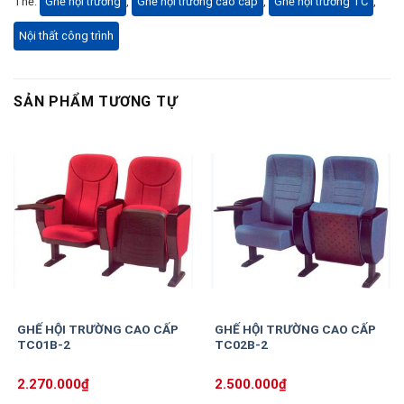
Thẻ:
Ghế hội trường
,
Ghế hội trường cao cấp
,
Ghế hội trường TC
,
Nội thất công trình
SẢN PHẨM TƯƠNG TỰ
GHẾ HỘI TRƯỜNG CAO CẤP
GHẾ HỘI TRƯỜNG CAO CẤP
TC01B-2
TC02B-2
2.270.000
₫
2.500.000
₫