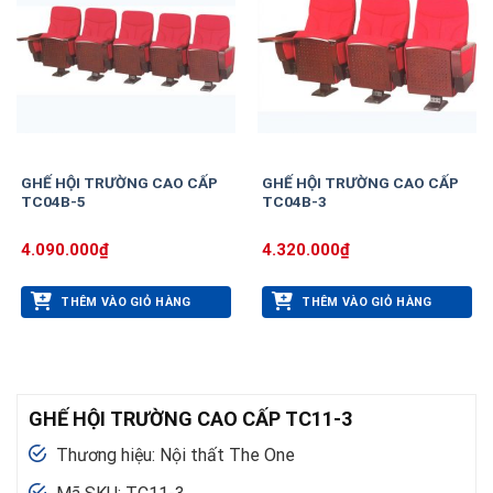
GHẾ HỘI TRƯỜNG CAO CẤP
GHẾ HỘI TRƯỜNG CAO CẤP
TC04B-5
TC04B-3
4.090.000
₫
4.320.000
₫
THÊM VÀO GIỎ HÀNG
THÊM VÀO GIỎ HÀNG
GHẾ HỘI TRƯỜNG CAO CẤP TC11-3
Thương hiệu: Nội thất The One