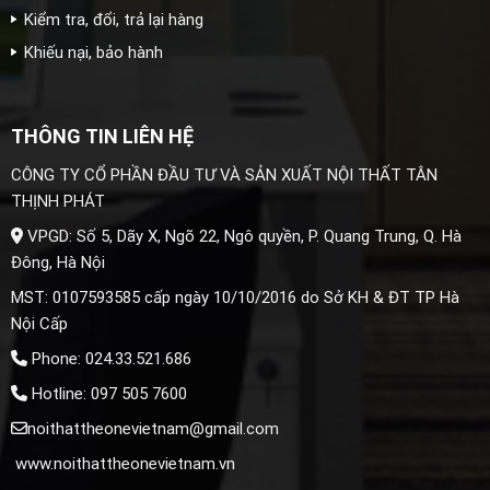
Kiểm tra, đổi, trả lại hàng
Khiếu nại, bảo hành
THÔNG TIN LIÊN HỆ
CÔNG TY CỔ PHẦN ĐẦU TƯ VÀ SẢN XUẤT NỘI THẤT TÂN
THỊNH PHÁT
VPGD: Số 5, Dãy X, Ngõ 22, Ngô quyền, P. Quang Trung, Q. Hà
Đông, Hà Nội
MST: 0107593585 cấp ngày 10/10/2016 do Sở KH & ĐT TP Hà
Nội Cấp
Phone: 024.33.521.686
Hotline: 097 505 7600
noithattheonevietnam@gmail.com
www.noithattheonevietnam.vn