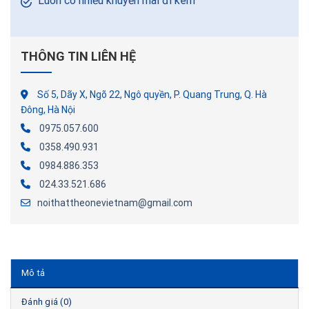
Luôn có nhiều khuyến mãi đi kèm
THÔNG TIN LIÊN HỆ
Số 5, Dãy X, Ngõ 22, Ngô quyền, P. Quang Trung, Q. Hà
Đông, Hà Nội
0975.057.600
0358.490.931
0984.886.353
024.33.521.686
noithattheonevietnam@gmail.com
Mô tả
Đánh giá (0)