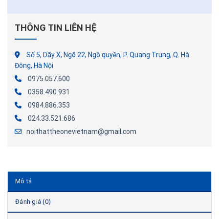
THÔNG TIN LIÊN HỆ
Số 5, Dãy X, Ngõ 22, Ngô quyền, P. Quang Trung, Q. Hà
Đông, Hà Nội
0975.057.600
0358.490.931
0984.886.353
024.33.521.686
noithattheonevietnam@gmail.com
Mô tả
Đánh giá (0)