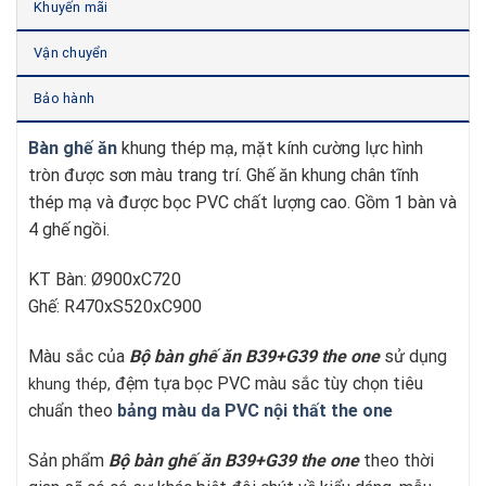
Khuyến mãi
Vận chuyển
Bảo hành
Bàn ghế ăn
khung thép mạ, mặt kính cường lực hình
tròn được sơn màu trang trí. Ghế ăn khung chân tĩnh
thép mạ và được bọc PVC chất lượng cao. Gồm 1 bàn và
4 ghế ngồi.
KT Bàn: Ø900xC720
Ghế: R470xS520xC900
Màu sắc của
Bộ bàn ghế ăn B39+G39
t
he one
sử dụng
đệm tựa bọc PVC màu sắc tùy chọn tiêu
khung thép,
chuẩn theo
bảng màu da PVC nội thất the one
Sản phẩm
Bộ bàn ghế ăn B39+G39
t
he one
theo thời