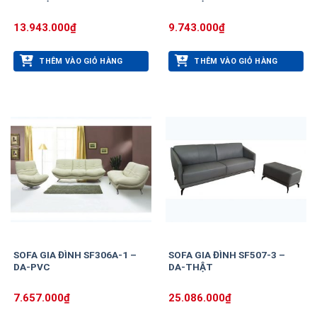
13.943.000
₫
9.743.000
₫
THÊM VÀO GIỎ HÀNG
THÊM VÀO GIỎ HÀNG
SOFA GIA ĐÌNH SF306A-1 –
SOFA GIA ĐÌNH SF507-3 –
DA-PVC
DA-THẬT
7.657.000
₫
25.086.000
₫