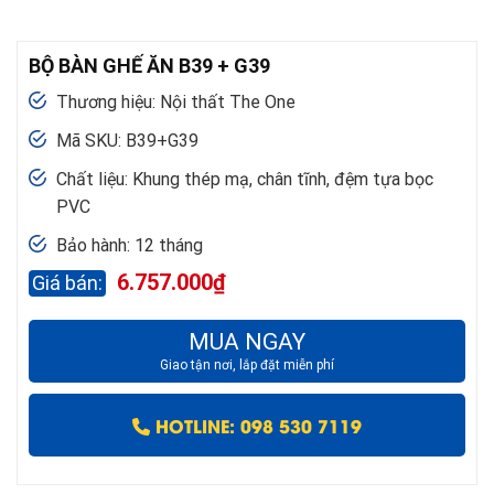
BỘ BÀN GHẾ ĂN B39 + G39
Thương hiệu: Nội thất The One
Mã SKU: B39+G39
Chất liệu: Khung thép mạ, chân tĩnh, đệm tựa bọc
PVC
Bảo hành: 12 tháng
6.757.000
₫
MUA NGAY
Giao tận nơi, lắp đặt miễn phí
HOTLINE: 098 530 7119