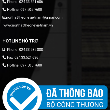
Phone: 024.33.521.686
Hotline: 097 505 7600
noithattheonevietnam@gmail.com
www.noithattheonevietnam.vn
HOTLINE HỖ TRỢ
Phone: 024.33.535.888
Fax: 024.33.521.686
Hotline: 097 505 7600