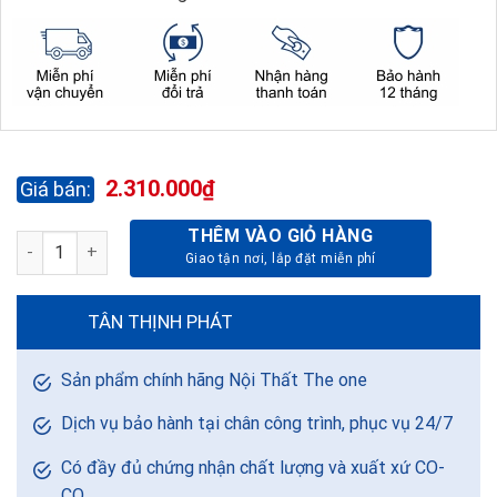
2.310.000
₫
THÊM VÀO GIỎ HÀNG
BÀN NHÂN VIÊN STELAAR ST140SHLC16 số lượng
TÂN THỊNH PHÁT
Sản phẩm chính hãng Nội Thất The one
Dịch vụ bảo hành tại chân công trình, phục vụ 24/7
Có đầy đủ chứng nhận chất lượng và xuất xứ CO-
CQ