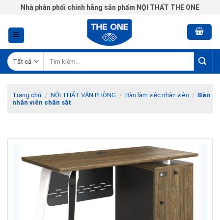
Chuyển
Nhà phân phối chính hãng sản phẩm NỘI THẤT THE ONE
đến
nội
dung
Tìm
kiếm:
Trang chủ
/
NỘI THẤT VĂN PHÒNG
/
Bàn làm việc nhân viên
/
Bàn
nhân viên chân sắt