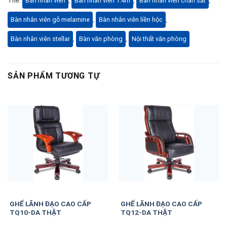
Thẻ:
Bàn nhân viên
,
Bàn nhân viên 1.4m
,
Bàn nhân viên chân sắt
,
Bàn nhân viên gỗ melamine
,
Bàn nhân viên liền hộc
,
Bàn nhân viên stellar
,
Bàn văn phòng
,
Nội thất văn phòng
SẢN PHẨM TƯƠNG TỰ
GHẾ LÃNH ĐẠO CAO CẤP
GHẾ LÃNH ĐẠO CAO CẤP
TQ10-DA THẬT
TQ12-DA THẬT