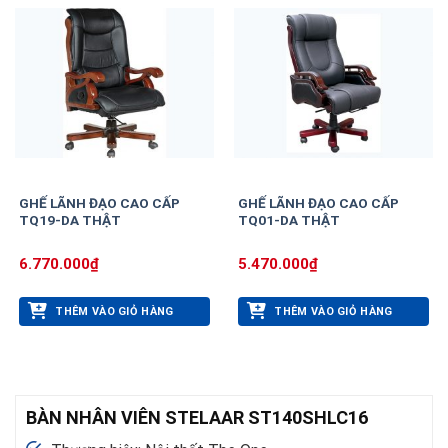
GHẾ LÃNH ĐẠO CAO CẤP
GHẾ LÃNH ĐẠO CAO CẤP
TQ19-DA THẬT
TQ01-DA THẬT
6.770.000
₫
5.470.000
₫
THÊM VÀO GIỎ HÀNG
THÊM VÀO GIỎ HÀNG
BÀN NHÂN VIÊN STELAAR ST140SHLC16