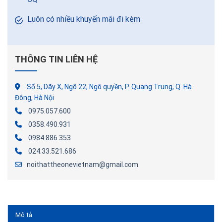
Luôn có nhiều khuyến mãi đi kèm
THÔNG TIN LIÊN HỆ
Số 5, Dãy X, Ngõ 22, Ngô quyền, P. Quang Trung, Q. Hà
Đông, Hà Nội
0975.057.600
0358.490.931
0984.886.353
024.33.521.686
noithattheonevietnam@gmail.com
Mô tả