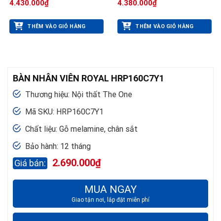
4.430.000
₫
4.380.000
₫
THÊM VÀO GIỎ HÀNG
THÊM VÀO GIỎ HÀNG
BÀN NHÂN VIÊN ROYAL HRP160C7Y1
Thương hiệu: Nội thất The One
Mã SKU: HRP160C7Y1
Chất liệu: Gỗ melamine, chân sắt
Bảo hành: 12 tháng
2.690.000
₫
MUA NGAY
Giao tận nơi, lắp đặt miễn phí