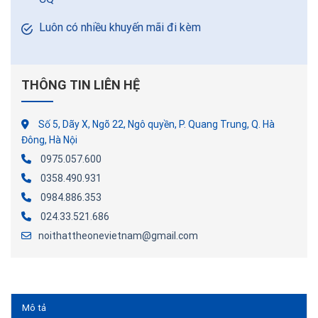
Luôn có nhiều khuyến mãi đi kèm
THÔNG TIN LIÊN HỆ
Số 5, Dãy X, Ngõ 22, Ngô quyền, P. Quang Trung, Q. Hà
Đông, Hà Nội
0975.057.600
0358.490.931
0984.886.353
024.33.521.686
noithattheonevietnam@gmail.com
Mô tả