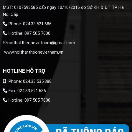
MST: 0107593585 cấp ngày 10/10/2016 do Sở KH & ĐT TP Hà
Nội Cấp
Phone: 024.33.521.686
Hotline: 097 505 7600
noithattheonevietnam@gmail.com
www.noithattheonevietnam.vn
HOTLINE HỖ TRỢ
Phone: 024.33.535.888
Fax: 024.33.521.686
Hotline: 097 505 7600