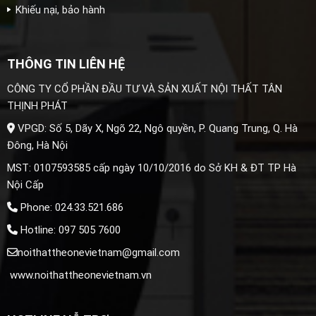
Khiếu nại, bảo hành
THÔNG TIN LIÊN HỆ
CÔNG TY CỔ PHẦN ĐẦU TƯ VÀ SẢN XUẤT NỘI THẤT TÂN
THỊNH PHÁT
VPGD: Số 5, Dãy X, Ngõ 22, Ngô quyền, P. Quang Trung, Q. Hà
Đông, Hà Nội
MST: 0107593585 cấp ngày 10/10/2016 do Sở KH & ĐT TP Hà
Nội Cấp
Phone: 024.33.521.686
Hotline: 097 505 7600
noithattheonevietnam@gmail.com
www.noithattheonevietnam.vn