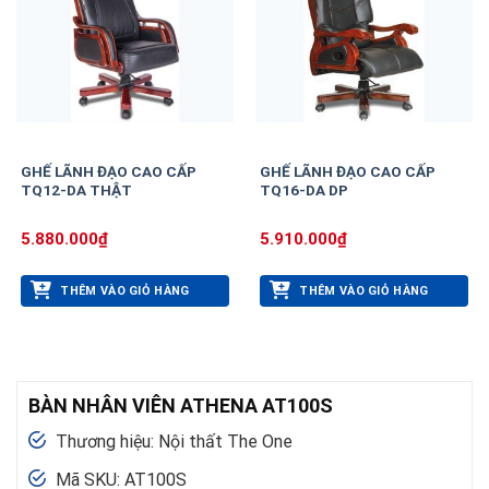
GHẾ LÃNH ĐẠO CAO CẤP
GHẾ LÃNH ĐẠO CAO CẤP
TQ12-DA THẬT
TQ16-DA DP
5.880.000
₫
5.910.000
₫
THÊM VÀO GIỎ HÀNG
THÊM VÀO GIỎ HÀNG
BÀN NHÂN VIÊN ATHENA AT100S
Thương hiệu: Nội thất The One
Mã SKU: AT100S