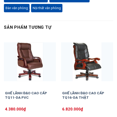
Bàn văn phòng
,
Nội thất văn phòng
SẢN PHẨM TƯƠNG TỰ
GHẾ LÃNH ĐẠO CAO CẤP
GHẾ LÃNH ĐẠO CAO CẤP
TQ11-DA PVC
TQ16-DA THẬT
4.380.000
₫
6.820.000
₫