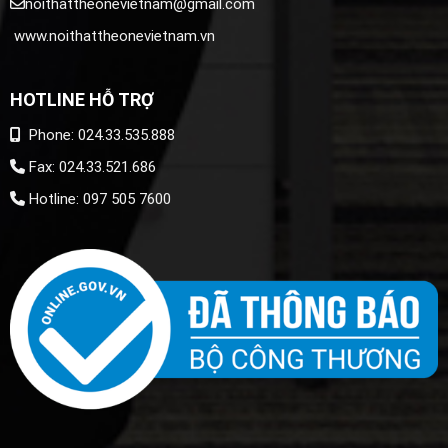
noithattheonevietnam@gmail.com
www.noithattheonevietnam.vn
HOTLINE HỖ TRỢ
Phone: 024.33.535.888
Fax: 024.33.521.686
Hotline: 097 505 7600