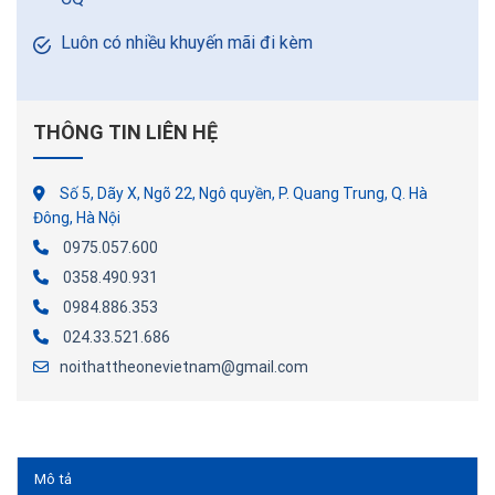
Luôn có nhiều khuyến mãi đi kèm
THÔNG TIN LIÊN HỆ
Số 5, Dãy X, Ngõ 22, Ngô quyền, P. Quang Trung, Q. Hà
Đông, Hà Nội
0975.057.600
0358.490.931
0984.886.353
024.33.521.686
noithattheonevietnam@gmail.com
Mô tả