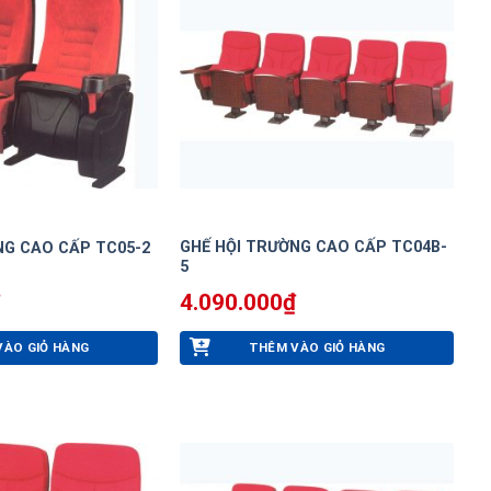
GHẾ HỘI TRƯỜNG CAO CẤP TC04B-
NG CAO CẤP TC05-2
5
4.090.000
₫
VÀO GIỎ HÀNG
THÊM VÀO GIỎ HÀNG