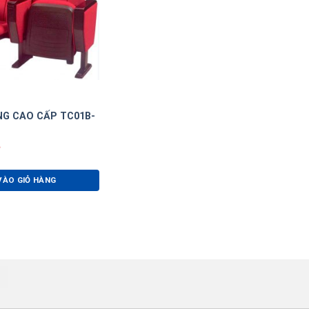
NG CAO CẤP TC01B-
VÀO GIỎ HÀNG