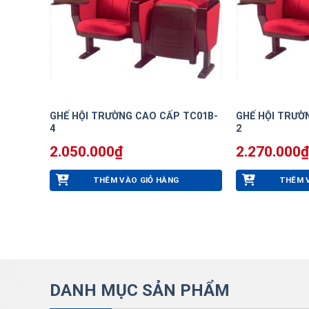
GHẾ HỘI TRƯỜNG CAO CẤP TC01B-
GHẾ HỘI TRƯỜ
4
2
2.050.000
₫
2.270.000
₫
THÊM VÀO GIỎ HÀNG
THÊM 
DANH MỤC SẢN PHẨM