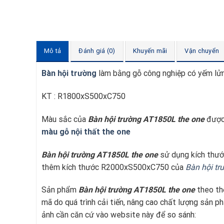
Mô tả
Đánh giá (0)
Khuyến mãi
Vận chuyển
Bàn hội trường
làm bằng gỗ công nghiệp có yếm lửn
KT : R1800xS500xC750
Màu sắc của
Bàn hội trường AT1850L the one
được 
màu gỗ nội thất the one
Bàn hội trường AT1850L the one
sử dụng kích thư
thêm kích thước R2000xS500xC750 của
Bàn hội tr
Sản phẩm
Bàn hội trường AT1850L
the one
theo thờ
mã do quá trình cải tiến, nâng cao chất lượng sản p
ảnh cần căn cứ vào website này để so sánh: