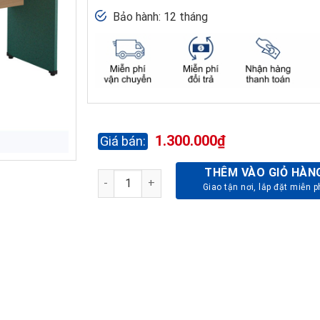
Bảo hành: 12 tháng
1.300.000
₫
THÊM VÀO GIỎ HÀN
BÀN HỘI TRƯỜNG AT1850L số lượng