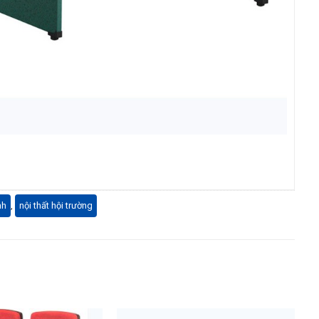
nh
,
nội thất hội trường