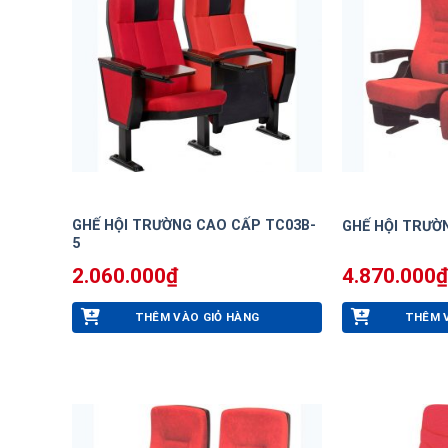
GHẾ HỘI TRƯỜNG CAO CẤP TC03B-
GHẾ HỘI TRƯỜ
5
2.060.000
₫
4.870.000
₫
THÊM VÀO GIỎ HÀNG
THÊM 