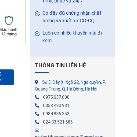
trình, phục vụ 24/7
Có đầy đủ chứng nhận chất
lượng và xuất xứ CO-CQ
Luôn có nhiều khuyến mãi đi
kèm
THÔNG TIN LIÊN HỆ
G
Số 5, Dãy X, Ngõ 22, Ngô quyền, P.
Quang Trung, Q. Hà Đông, Hà Nội
0975.057.600
0358.490.931
0984.886.353
024.33.521.686