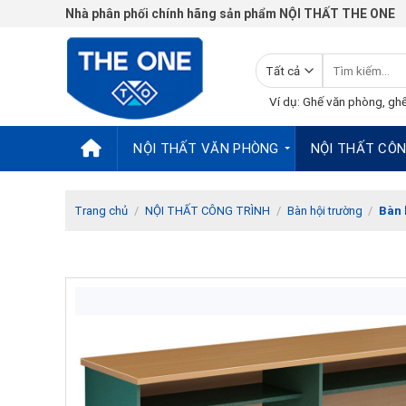
Chuyển
Nhà phân phối chính hãng sản phẩm NỘI THẤT THE ONE
đến
nội
Tìm
dung
kiếm:
Ví dụ: Ghế văn phòng, ghế
NỘI THẤT VĂN PHÒNG
NỘI THẤT CÔN
Trang chủ
/
NỘI THẤT CÔNG TRÌNH
/
Bàn hội trường
/
Bàn 