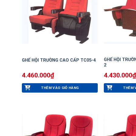
GHẾ HỘI TRƯỜ
GHẾ HỘI TRƯỜNG CAO CẤP TC05-4
2
4.460.000
₫
4.430.000
₫
THÊM VÀO GIỎ HÀNG
THÊM 