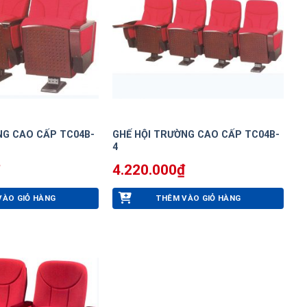
NG CAO CẤP TC04B-
GHẾ HỘI TRƯỜNG CAO CẤP TC04B-
4
4.220.000
₫
VÀO GIỎ HÀNG
THÊM VÀO GIỎ HÀNG