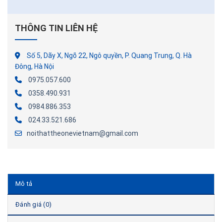
THÔNG TIN LIÊN HỆ
Số 5, Dãy X, Ngõ 22, Ngô quyền, P. Quang Trung, Q. Hà
Đông, Hà Nội
0975.057.600
0358.490.931
0984.886.353
024.33.521.686
noithattheonevietnam@gmail.com
Mô tả
Đánh giá (0)