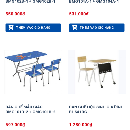
BMG102B-1 + GMG102B-1
BMG104A-1 + GMG104A-1
550.000
₫
531.000
₫
THÊM VÀO GIỎ HÀNG
THÊM VÀO GIỎ HÀNG
BÀN GHẾ MẪU GIÁO
BÀN GHẾ HỌC SINH GIA ĐÌNH
BMG101B-2 + GMG101B-2
BHS41BG
597.000
₫
1.280.000
₫