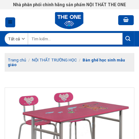
Chuyển
Nhà phân phối chính hãng sản phẩm NỘI THẤT THE ONE
đến
nội
dung
Tìm
kiếm:
Trang chủ
/
NỘI THẤT TRƯỜNG HỌC
/
Bàn ghế học sinh mẫu
giáo