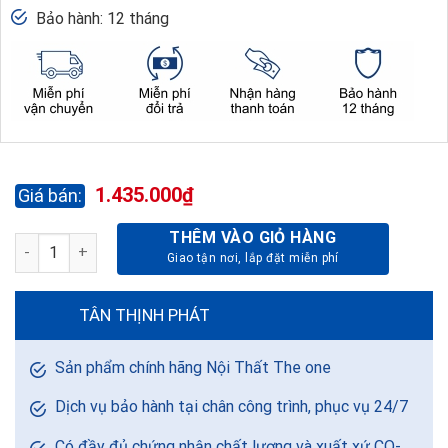
Bảo hành: 12 tháng
1.435.000
₫
THÊM VÀO GIỎ HÀNG
BÀN CAFE BCF106T - Ø600 - KÍNH MÀU số lượng
TÂN THỊNH PHÁT
Sản phẩm chính hãng Nội Thất The one
Dịch vụ bảo hành tại chân công trình, phục vụ 24/7
Có đầy đủ chứng nhận chất lượng và xuất xứ CO-