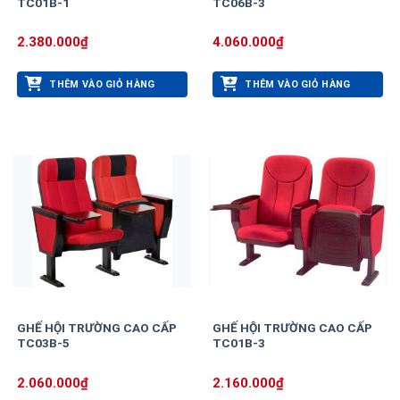
TC01B-1
TC06B-3
2.380.000
₫
4.060.000
₫
THÊM VÀO GIỎ HÀNG
THÊM VÀO GIỎ HÀNG
GHẾ HỘI TRƯỜNG CAO CẤP
GHẾ HỘI TRƯỜNG CAO CẤP
TC03B-5
TC01B-3
2.060.000
₫
2.160.000
₫