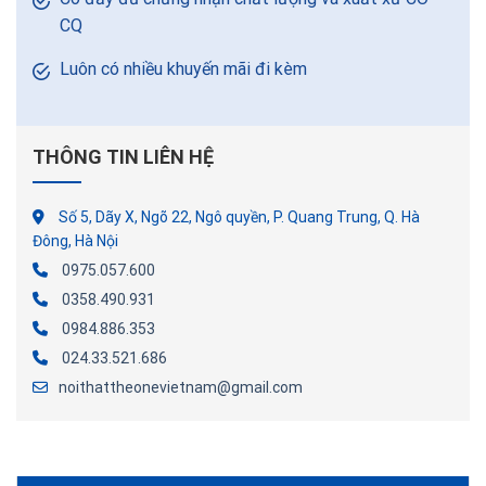
CQ
Luôn có nhiều khuyến mãi đi kèm
THÔNG TIN LIÊN HỆ
Số 5, Dãy X, Ngõ 22, Ngô quyền, P. Quang Trung, Q. Hà
Đông, Hà Nội
0975.057.600
0358.490.931
0984.886.353
024.33.521.686
noithattheonevietnam@gmail.com