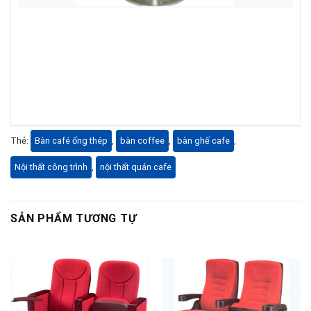
Thẻ:
Bàn café ống thép
,
bàn coffee
,
bàn ghế cafe
,
Nội thất công trình
,
nội thất quán cafe
SẢN PHẨM TƯƠNG TỰ