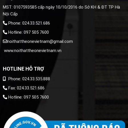
MST: 0107593585 cấp ngày 10/10/2016 do Sở KH & ĐT TP Hà
Nội Cấp
Phone: 024.33.521.686
Hotline: 097 505 7600
noithattheonevietnam@gmail.com
www.noithattheonevietnam.vn
HOTLINE HỖ TRỢ
Phone: 024.33.535.888
Fax: 024.33.521.686
Hotline: 097 505 7600