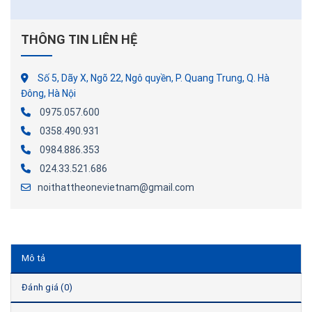
THÔNG TIN LIÊN HỆ
Số 5, Dãy X, Ngõ 22, Ngô quyền, P. Quang Trung, Q. Hà
Đông, Hà Nội
0975.057.600
0358.490.931
0984.886.353
024.33.521.686
noithattheonevietnam@gmail.com
Mô tả
Đánh giá (0)