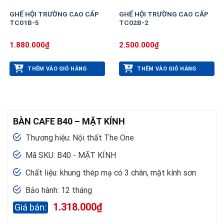
GHẾ HỘI TRƯỜNG CAO CẤP
GHẾ HỘI TRƯỜNG CAO CẤP
TC01B-5
TC02B-2
1.880.000
₫
2.500.000
₫
THÊM VÀO GIỎ HÀNG
THÊM VÀO GIỎ HÀNG
BÀN CAFE B40 – MẶT KÍNH
Thương hiệu: Nội thất The One
Mã SKU: B40 - MẶT KÍNH
Chất liệu: khung thép mạ có 3 chân, mặt kính sơn
Bảo hành: 12 tháng
1.318.000
₫