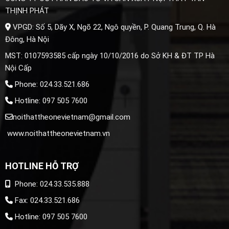
THỊNH PHÁT
VPGD: Số 5, Dãy X, Ngõ 22, Ngô quyền, P. Quang Trung, Q. Hà
Đông, Hà Nội
MST: 0107593585 cấp ngày 10/10/2016 do Sở KH & ĐT TP Hà
Nội Cấp
Phone: 024.33.521.686
Hotline: 097 505 7600
noithattheonevietnam@gmail.com
www.noithattheonevietnam.vn
HOTLINE HỖ TRỢ
Phone: 024.33.535.888
Fax: 024.33.521.686
Hotline: 097 505 7600